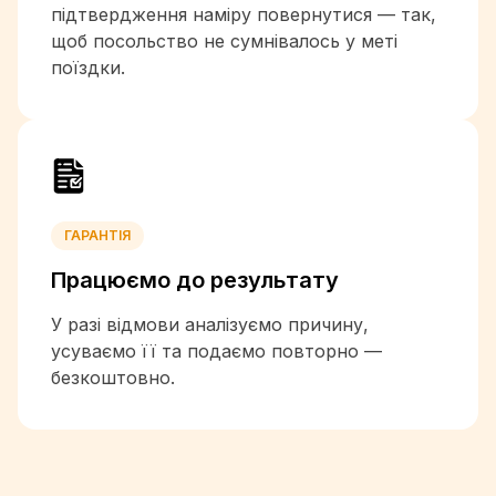
+850
підтвердження наміру повернутися — так,
+82
щоб посольство не сумнівалось у меті
+965
поїздки.
+996
+856
+371
+961
+266
+231
ГАРАНТІЯ
+218
+423
Працюємо до
результату
+370
+352
У разі відмови аналізуємо причину,
+853
усуваємо її та подаємо повторно —
безкоштовно.
+261
+265
+60
+960
+223