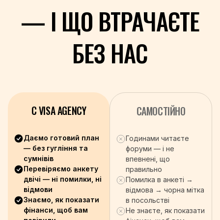
+211
— І ЩО ВТРАЧАЄТЕ
+94
+249
+597
БЕЗ НАС
+46
+41
+963
+886
+992
C VISA AGENCY
САМОСТІЙНО
+255
+66
Даємо готовий план
Годинами читаєте
+670
— без гугління та
форуми — і не
+228
сумнівів
впевнені, що
+676
Перевіряємо анкету
правильно
+1-868
двічі — ні помилки, ні
Помилка в анкеті →
+216
відмови
відмова → чорна мітка
+90
Знаємо, як показати
в посольстві
фінанси, щоб вам
+993
Не знаєте, як показати