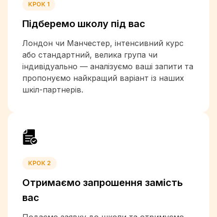
+32
КРОК 1
+501
Підберемо школу
під вас
+229
+1-441
Лондон чи Манчестер, інтенсивний курс
+975
або стандартний, велика група чи
+591
індивідуально — аналізуємо ваші запити та
+387
пропонуємо найкращий варіант із наших
+267
шкіл-партнерів.
+55
+673
+226
+257
+855
+237
КРОК 2
+1
+238
Отримаємо запрошення
замість
+1-345
вас
+236
+235