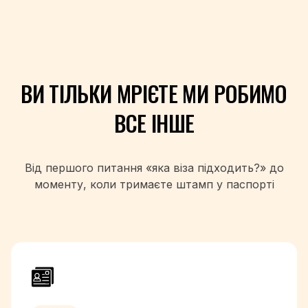
+355
+213
+1-684
+376
+244
ВИ ТІЛЬКИ МРІЄТЕ
МИ РОБИМО
+1-264
+1-268
ВСЕ ІНШЕ
+54
+374
+297
Від першого питання «яка віза підходить?» до
+61
моменту, коли
тримаєте штамп у паспорті
+43
+994
+1-242
+973
+880
+1-246
+375