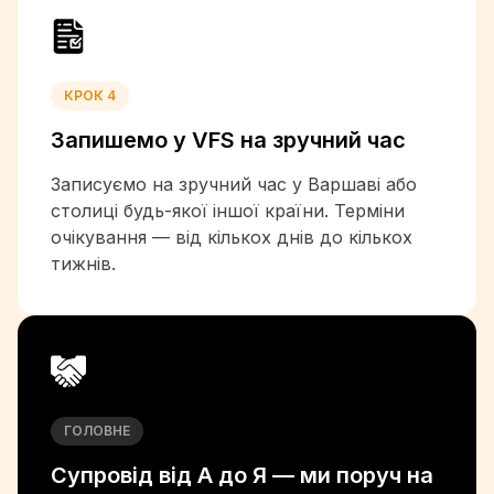
+240
+291
+372
+268
КРОК 4
+251
Запишемо у VFS на
зручний час
+679
+358
Записуємо на зручний час у Варшаві або
+33
столиці будь-якої іншої країни. Терміни
+241
очікування — від кількох днів до кількох
+220
тижнів.
+233
+30
+299
+1-473
+1-671
+502
ГОЛОВНЕ
+224
+245
Супровід від А до Я —
ми поруч на
+592