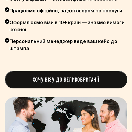
+505
Працюємо офіційно, за договором на послуги
+227
Оформлюємо візи в 10+ країн — знаємо вимоги
+234
+389
кожної
+47
Персональний менеджер веде ваш кейс до
+968
штампа
+92
+680
+970
+507
ХОЧУ ВІЗУ ДО ВЕЛИКОБРИТАНІЇ
+675
+595
+51
+63
+351
+974
+40
+7