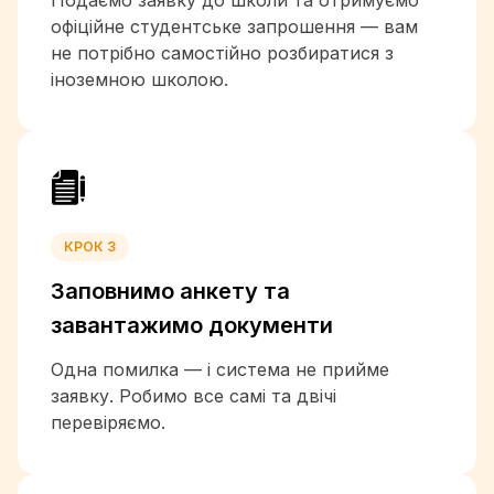
Подаємо заявку до школи та отримуємо
+56
офіційне студентське запрошення — вам
+86
не потрібно самостійно розбиратися з
+57
іноземною школою.
+269
+242
+243
+682
+506
+385
КРОК 3
+53
+357
Заповнимо анкету та
+45
завантажимо документи
+253
Одна помилка — і система не прийме
+1-767
заявку. Робимо все самі та двічі
+1-809
перевіряємо.
+593
+20
+503