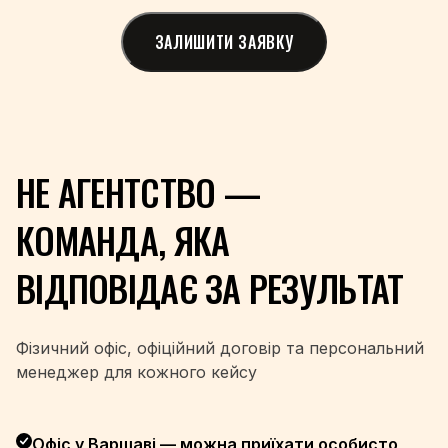
+356
ЗАЛИШИТИ ЗАЯВКУ
+692
+222
+230
+52
+691
+373
НЕ АГЕНТСТВО —
+377
+976
КОМАНДА, ЯКА
+382
+212
ВІДПОВІДАЄ ЗА РЕЗУЛЬТАТ
+258
+95
+264
Фізичний офіс, офіційний договір та персональний
+674
менеджер для кожного кейсу
+977
+31
Офіс у Варшаві — можна приїхати особисто
+64