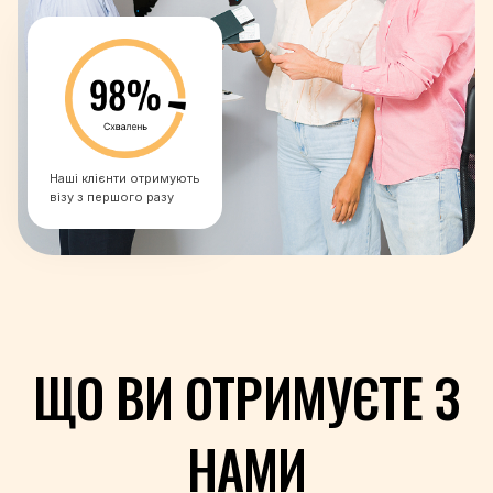
+250
+1-869
+1-758
+1-784
+685
+378
Наші клієнти отримують
+239
візу з першого разу
+966
+221
+381
+248
+232
+65
ЩО ВИ ОТРИМУЄТЕ З
+421
+386
+677
НАМИ
+252
+27