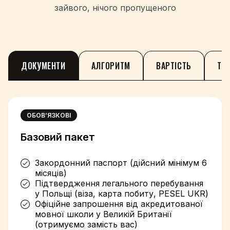
зайвого, нічого пропущеного
ДОКУМЕНТИ
АЛГОРИТМ
ВАРТІСТЬ
ТЕ
ОБОВʼЯЗКОВІ
Базовий пакет
Закордонний паспорт (дійсний мінімум 6
місяців)
Підтвердження легального перебування
у Польщі (віза, карта побиту, PESEL UKR)
Офіційне запрошення від акредитованої
мовної школи у Великій Британії
(отримуємо замість вас)