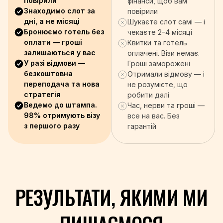
повірили
фінанси, щоб вам
+688
Знаходимо слот за
повірили
+256
дні, а не місяці
Шукаєте слот самі — і
+971
Бронюємо готель без
чекаєте 2–4 місяці
+44
оплати — гроші
Квитки та готель
+598
залишаються у вас
оплачені. Візи немає.
+998
У разі відмови —
Гроші заморожені
+678
безкоштовна
Отримали відмову — і
переподача та нова
не розумієте, що
+39
стратегія
робити далі
+58
Ведемо до штампа.
Час, нерви та гроші —
+84
98% отримують візу
все на вас. Без
з першого разу
гарантій
+967
+260
+263
РЕЗУЛЬТАТИ, ЯКИМИ МИ