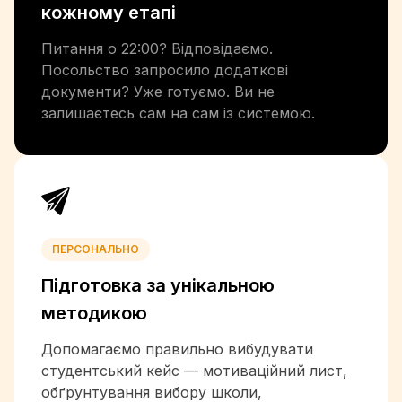
кожному етапі
+509
+504
Питання о 22:00? Відповідаємо.
+852
Посольство запросило додаткові
+36
документи? Уже готуємо. Ви не
+354
залишаєтесь сам на сам із системою.
+91
+62
+98
+964
+353
+972
ПЕРСОНАЛЬНО
+39
+1-876
Підготовка за унікальною
+81
методикою
+962
+7
Допомагаємо правильно вибудувати
+254
студентський кейс — мотиваційний лист,
+686
обґрунтування вибору школи,