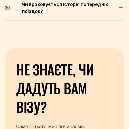
Чи враховується історія попередніх
20
поїздок?
НЕ ЗНАЄТЕ, ЧИ
ДАДУТЬ
ВАМ
ВІЗУ?
Саме з цього ми і починаємо.