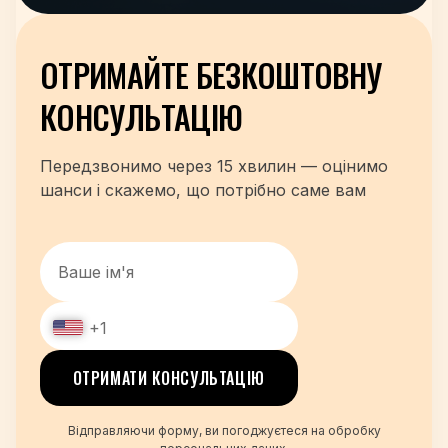
ОТРИМАЙТЕ БЕЗКОШТОВНУ
КОНСУЛЬТАЦІЮ
Передзвонимо через 15 хвилин — оцінимо
шанси і скажемо, що потрібно саме вам
+1
+48
ОТРИМАТИ КОНСУЛЬТАЦІЮ
+380
+420
Відправляючи форму, ви погоджуєтеся на обробку
+995