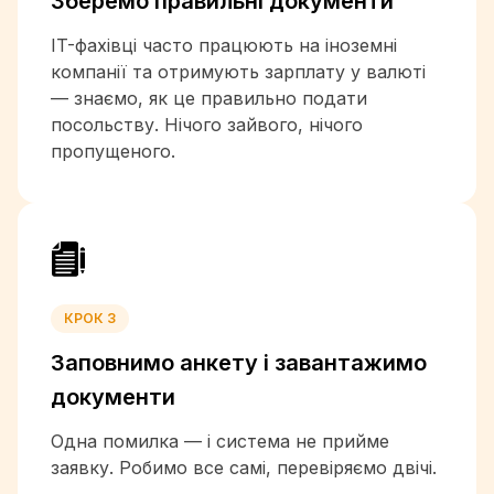
Зберемо правильні
документи
+238
+1-345
IT-фахівці часто працюють на іноземні
+236
компанії та отримують зарплату у валюті
+235
— знаємо, як це правильно подати
посольству. Нічого зайвого, нічого
+56
пропущеного.
+86
+57
+269
+242
+243
+682
+506
КРОК 3
+385
Заповнимо анкету і
завантажимо
+53
+357
документи
+45
Одна помилка — і система не прийме
+253
заявку. Робимо все самі, перевіряємо двічі.
+1-767