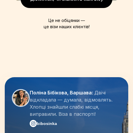
Це не обіцянки —
це візи наших клієнтів!
Поліна Бібікова, Варшава:
Двічі
відкладала — думала, відмовлять.
Хлопці знайшли слабкі місця,
виправили. Віза в паспорті!
bibosinka