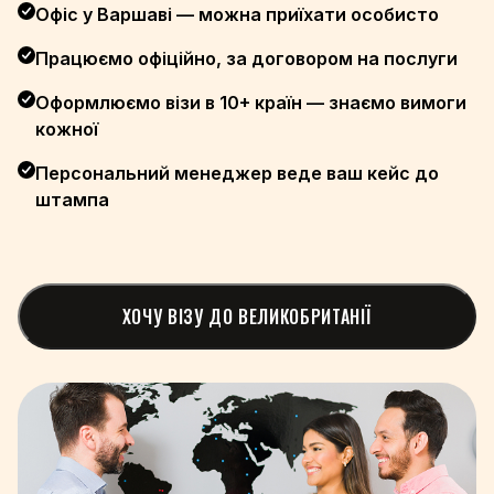
+674
Офіс у Варшаві — можна приїхати особисто
+977
Працюємо офіційно, за договором на послуги
+31
Оформлюємо візи в 10+ країн — знаємо вимоги
+64
кожної
+505
+227
Персональний менеджер веде ваш кейс до
+234
штампа
+389
+47
+968
+92
ХОЧУ ВІЗУ ДО ВЕЛИКОБРИТАНІЇ
+680
+970
+507
+675
+595
+51
+63