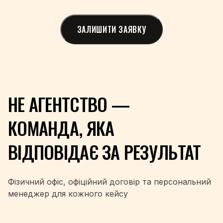
+265
+60
ЗАЛИШИТИ ЗАЯВКУ
+960
+223
+356
+692
+222
+230
НЕ АГЕНТСТВО —
+52
+691
КОМАНДА, ЯКА
+373
+377
ВІДПОВІДАЄ ЗА РЕЗУЛЬТАТ
+976
+382
+212
Фізичний офіс, офіційний договір та персональний
+258
менеджер для кожного кейсу
+95
+264