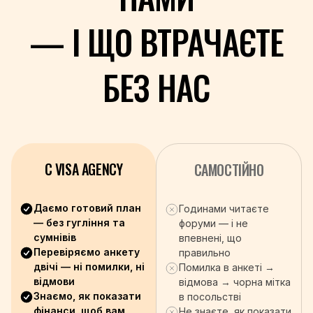
+386
+677
— І ЩО ВТРАЧАЄТЕ
+252
+27
БЕЗ НАС
+211
+94
+249
+597
+46
+41
C VISA AGENCY
САМОСТІЙНО
+963
+886
Даємо готовий план
Годинами читаєте
+992
— без гугління та
форуми — і не
+255
сумнівів
впевнені, що
+66
Перевіряємо анкету
правильно
+670
двічі — ні помилки, ні
Помилка в анкеті →
відмови
+228
відмова → чорна мітка
Знаємо, як показати
в посольстві
+676
фінанси, щоб вам
Не знаєте, як показати