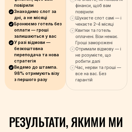
+1-868
повірили
фінанси, щоб вам
+216
Знаходимо слот за
повірили
+90
дні, а не місяці
Шукаєте слот самі — і
+993
Бронюємо готель без
чекаєте 2–4 місяці
+688
оплати — гроші
Квитки та готель
залишаються у вас
+256
оплачені. Візи немає.
У разі відмови —
Гроші заморожені
+971
безкоштовна
Отримали відмову — і
+44
переподача та нова
не розумієте, що
+598
стратегія
робити далі
+998
Ведемо до штампа.
Час, нерви та гроші —
+678
98% отримують візу
все на вас. Без
з першого разу
+39
гарантій
+58
+84
+967
+260
РЕЗУЛЬТАТИ, ЯКИМИ МИ
+263