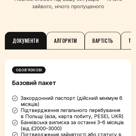
зайвого, нічого пропущеного
ДОКУМЕНТИ
АЛГОРИТМ
ВАРТІСТЬ
ТЕ
ОБОВ’ЯЗКОВІ
Базовий пакет
Закордонний паспорт (дійсний мінімум 6
місяців)
Підтвердження легального перебування
в Польщі (віза, карта побиту, PESEL UKR)
Банківська виписка за останні 3–6 місяців
(від £2000–3000)
Підтвердження зайнятості або статусу в