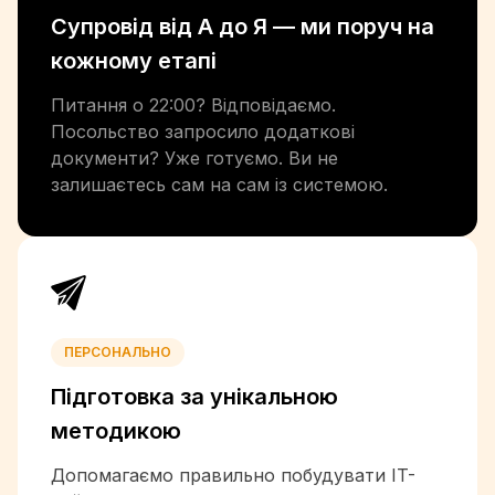
Супровід від А до Я —
ми поруч на
+502
+224
кожному етапі
+245
+592
Питання о 22:00? Відповідаємо.
+509
Посольство запросило додаткові
+504
документи? Уже готуємо. Ви не
+852
залишаєтесь сам на сам із системою.
+36
+354
+91
+62
+98
+964
ПЕРСОНАЛЬНО
+353
Підготовка за унікальною
+972
+39
методикою
+1-876
Допомагаємо правильно побудувати IT-
+81