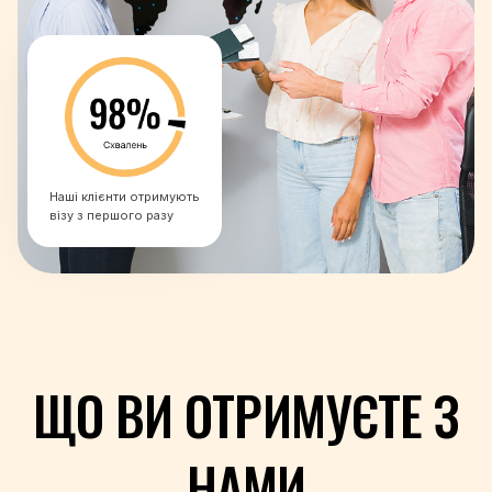
+351
+974
+40
+7
+250
+1-869
+1-758
Наші клієнти отримують
+1-784
візу з першого разу
+685
+378
+239
+966
+221
+381
ЩО ВИ ОТРИМУЄТЕ З
+248
+232
+65
НАМИ
+421