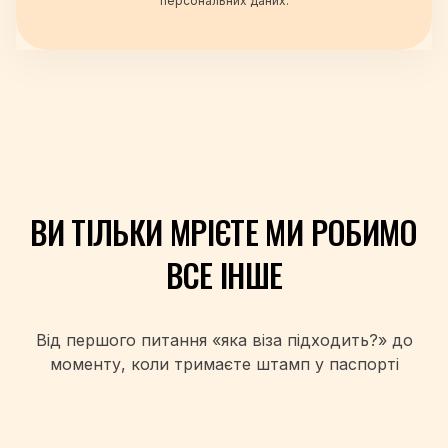
персональних даних.
+49
+34
+359
+93
+355
+213
+1-684
+376
+244
ВИ ТІЛЬКИ МРІЄТЕ
МИ РОБИМО
+1-264
+1-268
ВСЕ ІНШЕ
+54
+374
+297
Від першого питання «яка віза підходить?» до
+61
моменту, коли
тримаєте штамп у паспорті
+43
+994
+1-242
+973