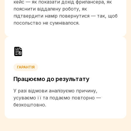
кейс — як показати дохід фрилансера, як
+962
пояснити віддалену роботу, як
+7
підтвердити намір повернутися — так, щоб
+254
посольство не сумнівалося.
+686
+850
+82
+965
+996
+856
+371
ГАРАНТІЯ
+961
Працюємо до
результату
+266
+231
У разі відмови аналізуємо причину,
+218
усуваємо її та подаємо повторно —
+423
безкоштовно.
+370
+352
+853
+261