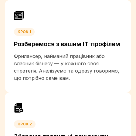
+880
+1-246
+375
+32
КРОК 1
+501
Розберемося з вашим
IT-профілем
+229
+1-441
Фрилансер, найманий працівник або
+975
власник бізнесу — у кожного своя
+591
стратегія. Аналізуємо та одразу говоримо,
+387
що потрібно саме вам.
+267
+55
+673
+226
+257
+855
КРОК 2
+237
+1