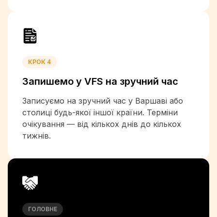
+1-809
+593
+20
+503
+240
КРОК 4
+291
+372
Запишемо у VFS на
зручний час
+268
+251
Записуємо на зручний час у Варшаві або
+679
столиці будь-якої іншої країни. Терміни
+358
очікування — від кількох днів до кількох
+33
тижнів.
+241
+220
+233
+30
+299
+1-473
ГОЛОВНЕ
+1-671