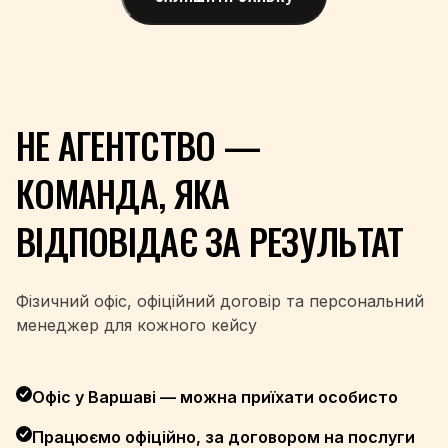
+960
+223
+356
+692
+222
НЕ АГЕНТСТВО —
+230
+52
КОМАНДА, ЯКА
+691
+373
ВІДПОВІДАЄ ЗА РЕЗУЛЬТАТ
+377
+976
+382
Фізичний офіс, офіційний договір та персональний
+212
менеджер для кожного кейсу
+258
+95
+264
Офіс у Варшаві — можна приїхати особисто
+674
Працюємо офіційно, за договором на послуги
+977