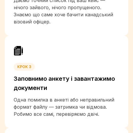
Даємо точний список під ваш кейс —
+236
нічого зайвого, нічого пропущеного.
+235
Знаємо що саме хоче бачити канадський
візовий офіцер.
+56
+86
+57
+269
+242
+243
+682
КРОК 3
+506
Заповнимо анкету і
завантажимо
+385
+53
документи
+357
Одна помилка в анкеті або неправильний
+45
формат файлу — затримка чи відмова.
+253
Робимо все самі, перевіряємо двічі.
+1-767
+1-809
+593