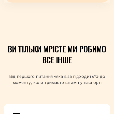
+359
+93
+355
+213
+1-684
+376
+244
ВИ ТІЛЬКИ МРІЄТЕ
МИ РОБИМО
+1-264
+1-268
ВСЕ ІНШЕ
+54
+374
+297
Від першого питання «яка віза підходить?» до
+61
моменту, коли
тримаєте штамп у паспорті
+43
+994
+1-242
+973
+880