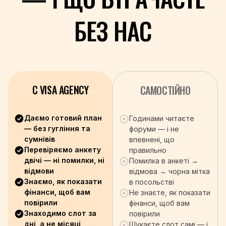
+252
БЕЗ НАС
+27
+211
+94
+249
+597
+46
C VISA AGENCY
САМОСТІЙНО
+41
+963
Даємо готовий план
Годинами читаєте
+886
— без гугління та
форуми — і не
+992
сумнівів
впевнені, що
+255
Перевіряємо анкету
правильно
+66
двічі — ні помилки, ні
Помилка в анкеті →
відмови
відмова → чорна мітка
+670
Знаємо, як показати
в посольстві
+228
фінанси, щоб вам
Не знаєте, як показати
+676
повірили
фінанси, щоб вам
+1-868
Знаходимо слот за
повірили
+216
дні, а не місяці
Шукаєте слот самі — і