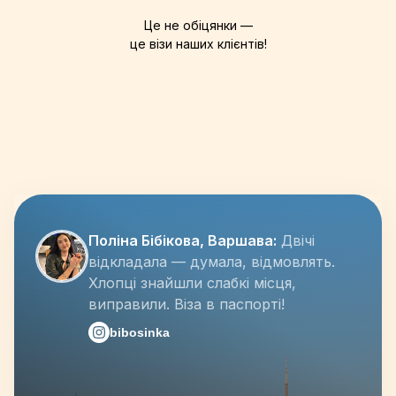
Це не обіцянки —
це візи наших клієнтів!
Поліна Бібікова, Варшава:
Двічі
відкладала — думала, відмовлять.
Хлопці знайшли слабкі місця,
виправили. Віза в паспорті!
bibosinka