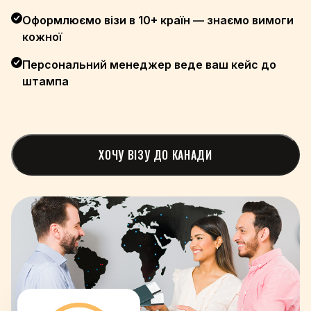
Оформлюємо візи в 10+ країн — знаємо вимоги
+31
кожної
+64
+505
Персональний менеджер веде ваш кейс до
+227
штампа
+234
+389
+47
+968
ХОЧУ ВІЗУ ДО КАНАДИ
+92
+680
+970
+507
+675
+595
+51
+63
+351
+974