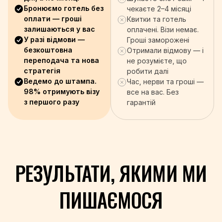
+90
Бронюємо готель без
чекаєте 2–4 місяці
+993
оплати — гроші
Квитки та готель
залишаються у вас
+688
оплачені. Візи немає.
У разі відмови —
Гроші заморожені
+256
безкоштовна
Отримали відмову — і
+971
переподача та нова
не розумієте, що
+44
стратегія
робити далі
+598
Ведемо до штампа.
Час, нерви та гроші —
+998
98% отримують візу
все на вас. Без
+678
з першого разу
гарантій
+39
+58
+84
+967
РЕЗУЛЬТАТИ, ЯКИМИ МИ
+260
+263
ПИШАЄМОСЯ