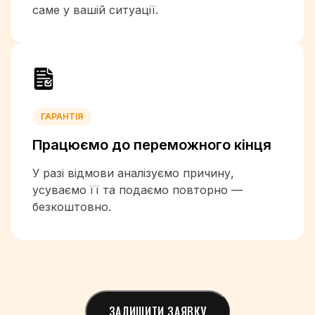
саме у вашій ситуації.
+254
+686
+850
+82
+965
+996
+856
ГАРАНТІЯ
+371
Працюємо до
переможного кінця
+961
+266
У разі відмови аналізуємо причину,
+231
усуваємо її та подаємо повторно —
+218
безкоштовно.
+423
+370
+352
+853
+261
+265
ЗАЛИШИТИ ЗАЯВКУ
+60