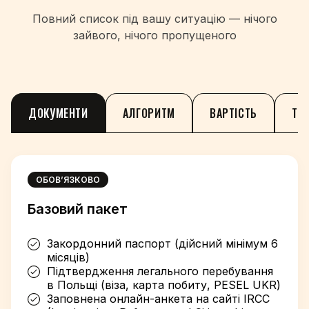
Повний список під вашу ситуацію — нічого
зайвого, нічого пропущеного
ДОКУМЕНТИ
АЛГОРИТМ
ВАРТІСТЬ
ТЕ
ОБОВ’ЯЗКОВО
Базовий пакет
Закордонний паспорт (дійсний мінімум 6
місяців)
Підтвердження легального перебування
в Польщі (віза, карта побиту, PESEL UKR)
Заповнена онлайн-анкета на сайті IRCC