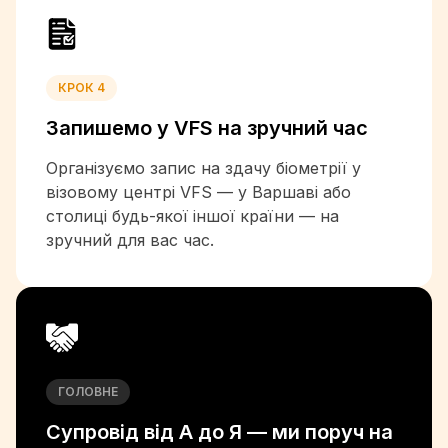
+20
+503
+240
КРОК 4
+291
+372
Запишемо у VFS на
зручний час
+268
+251
Організуємо запис на здачу біометрії у
+679
візовому центрі VFS — у Варшаві або
+358
столиці будь-якої іншої країни — на
+33
зручний для вас час.
+241
+220
+233
+30
+299
+1-473
ГОЛОВНЕ
+1-671
Супровід від А до Я —
ми поруч на
+502