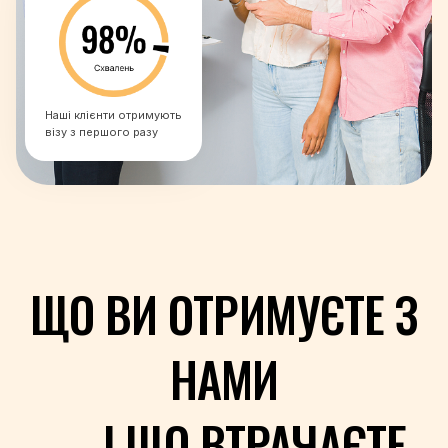
+40
+7
+250
+1-869
Наші клієнти отримують
+1-758
візу з першого разу
+1-784
+685
+378
+239
+966
+221
ЩО ВИ ОТРИМУЄТЕ З
+381
+248
+232
НАМИ
+65
+421
+386
— І ЩО ВТРАЧАЄТЕ
+677