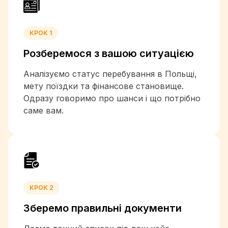
+1-246
+375
+32
КРОК 1
+501
Розберемося з вашою
ситуацією
+229
+1-441
Аналізуємо статус перебування в Польщі,
+975
мету поїздки та фінансове становище.
+591
Одразу говоримо про шанси і що потрібно
+387
саме вам.
+267
+55
+673
+226
+257
+855
КРОК 2
+237
+1
Зберемо правильні
документи
+238
+1-345