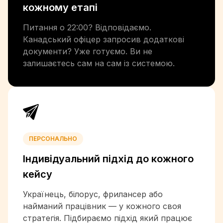
+224
кожному етапі
+245
+592
Питання о 22:00? Відповідаємо.
+509
Канадський офіцер запросив додаткові
+504
документи? Уже готуємо. Ви не
+852
залишаєтесь сам на сам із системою.
+36
+354
+91
+62
+98
+964
ПЕРСОНАЛЬНО
+353
Індивідуальний підхід
до кожного
+972
+39
кейсу
+1-876
Українець, білорус, фрилансер або
+81
найманий працівник — у кожного своя
+962
стратегія. Підбираємо підхід який працює
+7