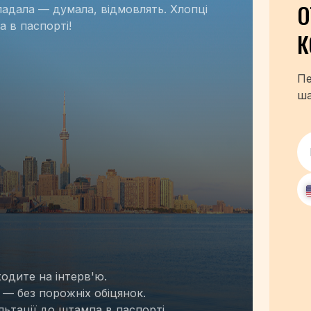
О
ладала — думала, відмовлять. Хлопці
а в паспорті!
К
Пе
ша
одите на інтерв'ю.
— без порожніх обіцянок.
ьтації до штампа в паспорті.