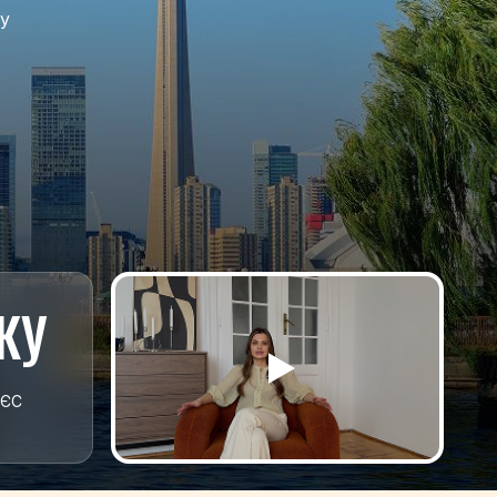
у
КУ
 ЄС