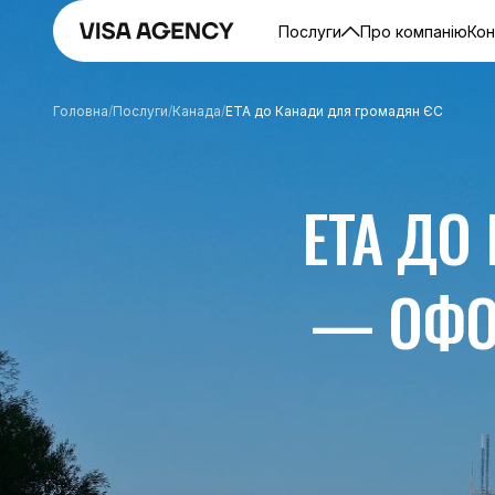
Послуги
Про компанію
Кон
Головна
/
Послуги
/
Канада
/
ETA до Канади для громадян ЄС
ETA ДО
— ОФО