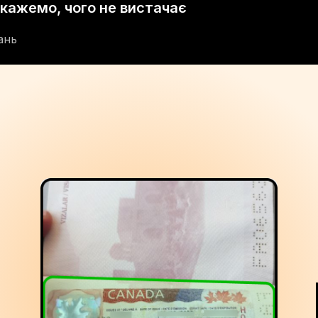
скажемо, чого не вистачає
ань