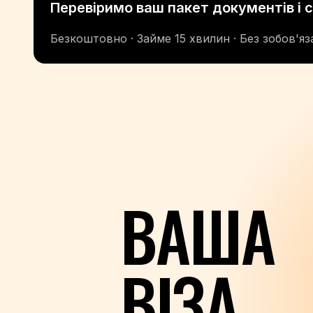
Перевіримо ваш пакет документів і 
Безкоштовно · Займе 15 хвилин · Без зобов'яз
ВАША
ВІЗА