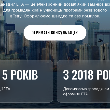
Канади? ETA — це електронний дозвіл який замінює віз
для громадян країн учасниць програми безвізового
в’їзду. Оформлюємо швидко та без помилок.
ОТРИМАТИ КОНСУЛЬТАЦІЮ
 5 РОКІВ
З 2018 РО
ії ETA
Допомагаємо громадянам
оформити ETA