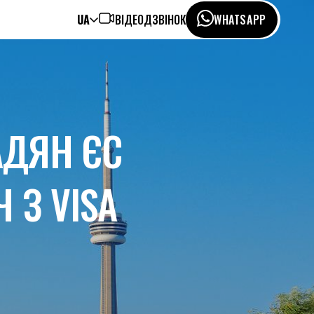
UA
ВІДЕОДЗВІНОК
WHATSAPP
АДЯН ЄС
З VISA