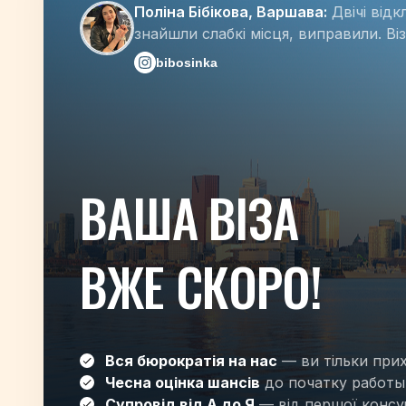
Поліна Бібікова, Варшава:
Двічі відк
знайшли слабкі місця, виправили. Віз
bibosinka
ВАША ВІЗА
ВЖЕ СКОРО!
Вся бюрократія на нас
— ви тільки прих
Чесна оцінка шансів
до початку работы 
Супровід від А до Я
— від першої консул