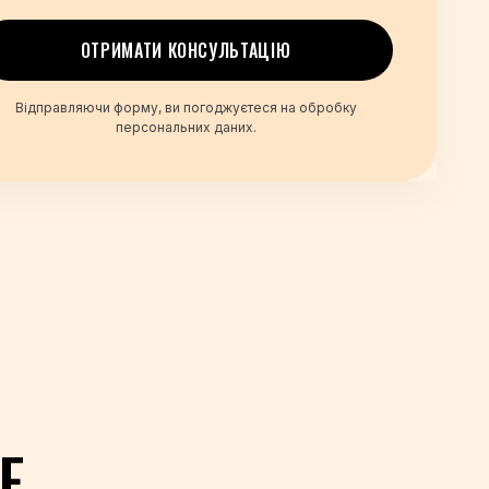
+359
+93
ОТРИМАТИ КОНСУЛЬТАЦІЮ
+355
+213
Відправляючи форму, ви погоджуєтеся на обробку
+1-684
персональних даних.
+376
+244
+1-264
+1-268
+54
+374
+297
+61
+43
+994
+1-242
+973
Е
+880
+1-246