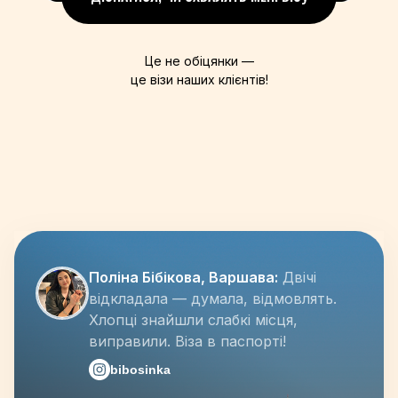
Це не обіцянки —
це візи наших клієнтів!
Поліна Бібікова, Варшава:
Двічі
відкладала — думала, відмовлять.
Хлопці знайшли слабкі місця,
виправили. Віза в паспорті!
bibosinka