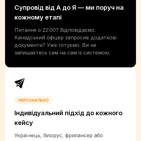
Супровід від А до Я —
ми поруч на
+502
+224
кожному етапі
+245
+592
Питання о 22:00? Відповідаємо.
+509
Канадський офіцер запросив додаткові
+504
документи? Уже готуємо. Ви не
+852
залишаєтесь сам на сам із системою.
+36
+354
+91
+62
+98
+964
ПЕРСОНАЛЬНО
+353
Індивідуальний підхід
до кожного
+972
+39
кейсу
+1-876
Українець, білорус, фрилансер або
+81