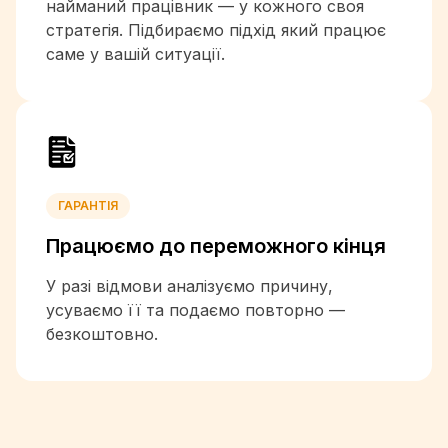
найманий працівник — у кожного своя
+962
стратегія. Підбираємо підхід який працює
+7
саме у вашій ситуації.
+254
+686
+850
+82
+965
+996
+856
ГАРАНТІЯ
+371
Працюємо до
переможного кінця
+961
+266
У разі відмови аналізуємо причину,
+231
усуваємо її та подаємо повторно —
+218
безкоштовно.
+423
+370
+352
+853
+261