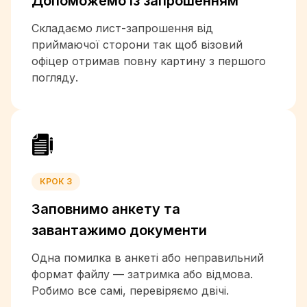
Допоможемо із
запрошенням
+238
+1-345
Складаємо лист-запрошення від
+236
приймаючої сторони так щоб візовий
+235
офіцер отримав повну картину з першого
погляду.
+56
+86
+57
+269
+242
+243
+682
КРОК 3
+506
Заповнимо анкету та
+385
+53
завантажимо документи
+357
Одна помилка в анкеті або неправильний
+45
формат файлу — затримка або відмова.
+253
Робимо все самі, перевіряємо двічі.
+1-767