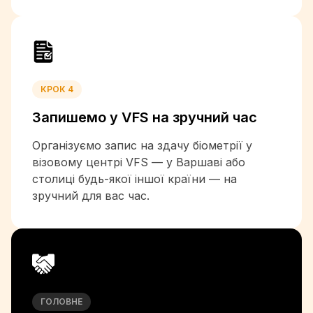
+1-809
+593
+20
+503
+240
КРОК 4
+291
+372
Запишемо у VFS на
зручний час
+268
+251
Організуємо запис на здачу біометрії у
+679
візовому центрі VFS — у Варшаві або
+358
столиці будь-якої іншої країни — на
+33
зручний для вас час.
+241
+220
+233
+30
+299
+1-473
ГОЛОВНЕ
+1-671