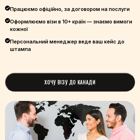
+674
Працюємо офіційно, за договором на послуги
+977
Оформлюємо візи в 10+ країн — знаємо вимоги
+31
кожної
+64
+505
Персональний менеджер веде ваш кейс до
+227
штампа
+234
+389
+47
+968
ХОЧУ ВІЗУ ДО КАНАДИ
+92
+680
+970
+507
+675
+595
+51
+63