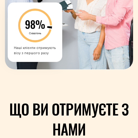
+351
+974
+40
+7
+250
+1-869
Наші клієнти отримують
+1-758
візу з першого разу
+1-784
+685
+378
+239
+966
+221
ЩО ВИ ОТРИМУЄТЕ З
+381
+248
+232
НАМИ
+65
+421