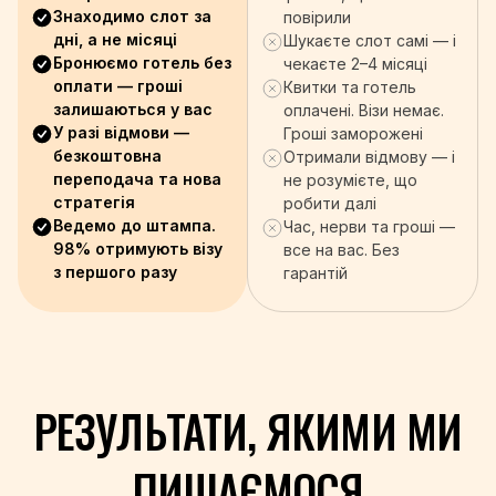
+1-868
Знаходимо слот за
повірили
+216
дні, а не місяці
Шукаєте слот самі — і
+90
Бронюємо готель без
чекаєте 2–4 місяці
+993
оплати — гроші
Квитки та готель
залишаються у вас
+688
оплачені. Візи немає.
У разі відмови —
Гроші заморожені
+256
безкоштовна
Отримали відмову — і
+971
переподача та нова
не розумієте, що
+44
стратегія
робити далі
+598
Ведемо до штампа.
Час, нерви та гроші —
+998
98% отримують візу
все на вас. Без
+678
з першого разу
гарантій
+39
+58
+84
+967
РЕЗУЛЬТАТИ, ЯКИМИ МИ
+260
+263
ПИШАЄМОСЯ