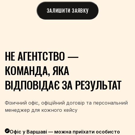
+265
ЗАЛИШИТИ ЗАЯВКУ
+60
+960
+223
+356
+692
+222
НЕ АГЕНТСТВО —
+230
+52
КОМАНДА, ЯКА
+691
+373
ВІДПОВІДАЄ ЗА РЕЗУЛЬТАТ
+377
+976
+382
Фізичний офіс, офіційний договір та персональний
+212
менеджер для кожного кейсу
+258
+95
+264
Офіс у Варшаві — можна приїхати особисто