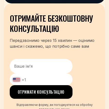
ОТРИМАЙТЕ БЕЗКОШТОВНУ
КОНСУЛЬТАЦІЮ
Передзвонимо через 15 хвилин — оцінимо
шанси і скажемо, що потрібно саме вам
+1
+48
ОТРИМАТИ КОНСУЛЬТАЦІЮ
+380
+420
Відправляючи форму, ви погоджуєтеся на обробку
+995