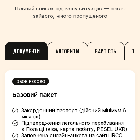
Повний список під вашу ситуацію — нічого
зайвого, нічого пропущеного
ДОКУМЕНТИ
АЛГОРИТМ
ВАРТІСТЬ
ТЕ
ОБОВʼЯЗКОВО
Базовий пакет
Закордонний паспорт (дійсний мінімум 6
місяців)
Підтвердження легального перебування
в Польщі (віза, карта побиту, PESEL UKR)
Заповнена онлайн-анкета на сайті IRCC