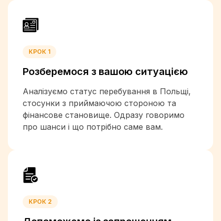
+880
+1-246
+375
+32
КРОК 1
+501
Розберемося з вашою
ситуацією
+229
+1-441
Аналізуємо статус перебування в Польщі,
+975
стосунки з приймаючою стороною та
+591
фінансове становище. Одразу говоримо
+387
про шанси і що потрібно саме вам.
+267
+55
+673
+226
+257
+855
КРОК 2
+237
+1