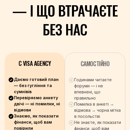
+386
— І ЩО ВТРАЧАЄТЕ
+677
+252
БЕЗ НАС
+27
+211
+94
+249
+597
+46
C VISA AGENCY
САМОСТІЙНО
+41
+963
Даємо готовий план
Годинами читаєте
+886
— без гугління та
форуми — і не
+992
сумнівів
впевнені, що
+255
Перевіряємо анкету
правильно
+66
двічі — ні помилки, ні
Помилка в анкеті →
відмови
відмова → чорна мітка
+670
Знаємо, як показати
в посольстві
+228
фінанси, щоб вам
Не знаєте, як показати
+676
повірили
фінанси, щоб вам