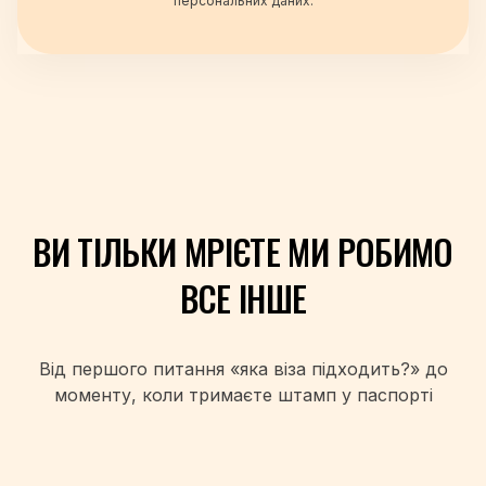
персональних даних.
+49
+34
+359
+93
+355
+213
+1-684
+376
+244
ВИ ТІЛЬКИ МРІЄТЕ
МИ РОБИМО
+1-264
+1-268
ВСЕ ІНШЕ
+54
+374
+297
Від першого питання «яка віза підходить?» до
+61
моменту, коли
тримаєте штамп у паспорті
+43
+994
+1-242
+973