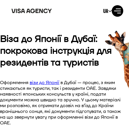
UA
Віза до Японії в Дубаї:
Віза до США
покрокова інструкція для
Віза до Великобританії
резидентів та туристів
Віза до Ірландії
Оформлення
візи до Японії
в Дубаї — процес, з яким
Віза до Канади
стикаються як туристи, так і резиденти ОАЕ. Завдяки
наявності японських консульств у країні, подати
Віза до Австралії
документи можна швидко та зручно. У цьому матеріалі
ми розповімо, як отримати дозвіл на в’їзд до Країни
Віза до Японії
вранішнього сонця, які документи підготувати, а також
на що звернути увагу при оформленні візи до Японії в
ОАЕ.
Віза до Нової Зеландії