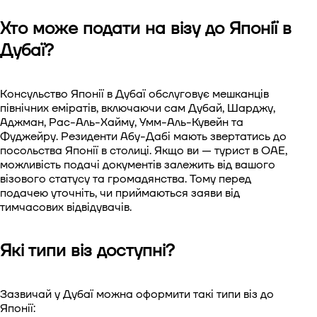
Віза до Китаю
Хто може подати на візу до Японії в
Дубаї?
Віза до Південної Кореї.
Віза в Сінгапур
Консульство Японії в Дубаї обслуговує мешканців
північних еміратів, включаючи сам Дубай, Шарджу,
Аджман, Рас-Аль-Хайму, Умм-Аль-Кувейн та
Віза до Тайваню
Фуджейру. Резиденти Абу-Дабі мають звертатись до
посольства Японії в столиці. Якщо ви — турист в ОАЕ,
Віза до В'єтнаму
можливість подачі документів залежить від вашого
візового статусу та громадянства. Тому перед
подачею уточніть, чи приймаються заяви від
тимчасових відвідувачів.
Які типи віз доступні?
Зазвичай у Дубаї можна оформити такі типи віз до
Японії: