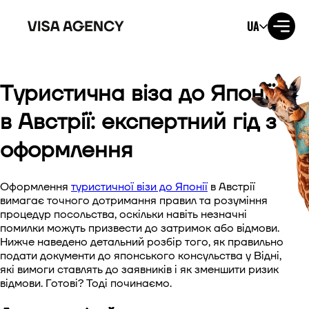
UA
Туристична віза до Японії
Віза до США
в Австрії: експертний гід з
Віза до Великобританії
оформлення
Віза до Ірландії
Оформлення
туристичної візи до Японії
в Австрії
Віза до Канади
вимагає точного дотримання правил та розуміння
процедур посольства, оскільки навіть незначні
помилки можуть призвести до затримок або відмови.
Віза до Австралії
Нижче наведено детальний розбір того, як правильно
подати документи до японського консульства у Відні,
Віза до Японії
які вимоги ставлять до заявників і як зменшити ризик
відмови. Готові? Тоді починаємо.
Віза до Нової Зеландії