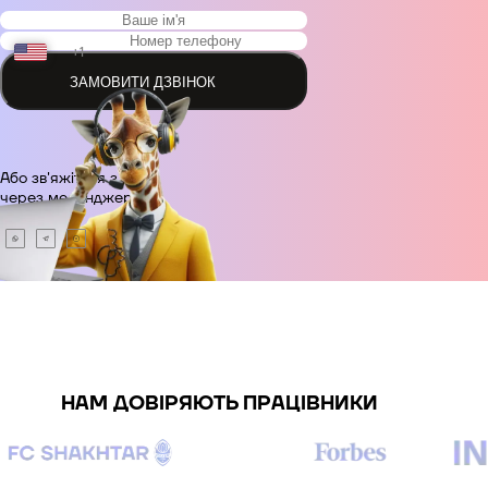
+1
ЗАМОВИТИ ДЗВІНОК
+48
Або зв'яжіться з нами
+380
через месенджер.
+420
+995
+49
НАМ ДОВІРЯЮТЬ ПРАЦІВНИКИ
+34