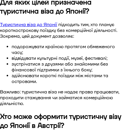
Для яких цілей призначена
Віза до Китаю
туристична віза до Японії?
Віза до Південної Кореї.
Туристична віза до Японії
підходить тим, хто планує
короткострокову поїздку без комерційної діяльності.
Зокрема, цей документ дозволяє:
Віза в Сінгапур
подорожувати країною протягом обмеженого
Віза до Тайваню
часу;
відвідувати культурні події, музеї, фестивалі;
зустрічатися з друзями або знайомими без
Віза до В'єтнаму
фінансової підтримки з їхнього боку;
здійснювати короткі поїздки між містами та
островами.
Важливо: туристична віза не надає права працювати,
проходити стажування чи займатися комерційною
діяльністю.
Хто може оформити туристичну візу
до Японії в Австрії?