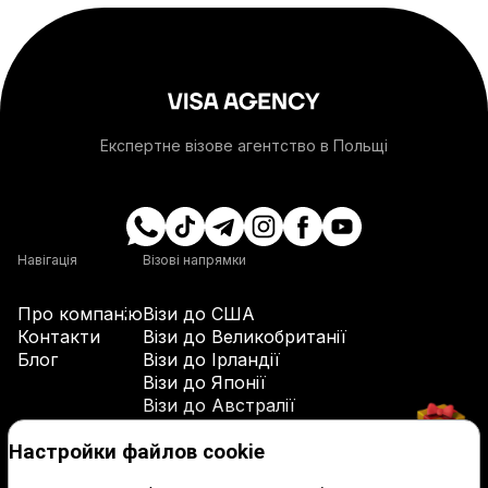
+1-268
+54
+374
Експертне візове агентство в Польщі
+297
+61
Навігація
Візові напрямки
Про компанію
Візи до США
+43
Контакти
Візи до Великобританії
Блог
Візи до Ірландії
Візи до Японії
+994
Візи до Австралії
Візи до Канади
+1-242
Контакти
Настройки файлов cookie