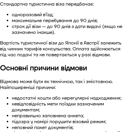
Стандартна
туристична віза
передбачає:
одноразовий в’їзд;
максимальне перебування до 90 днів;
строк дії візи — до 90 днів з дати видачі (якщо не
зазначено інакше).
Вартість туристичної візи до Японії в Австрії
залежить
від чинних тарифів консульства. Оплата здійснюється
під час подачі та
не повертається у разі відмови.
Основні причини відмови
Відмова може бути як технічною, так і змістовною.
Найпоширеніші причини:
недостатні кошти або нерегулярні надходження;
невідповідність мети поїздки зазначеним
документам;
неправильно заповнена анкета;
підозра у намірі порушити візовий режим;
неповний пакет документів;