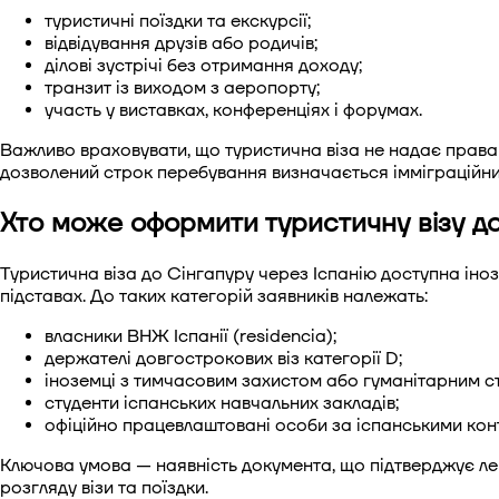
туристичні поїздки та екскурсії;
відвідування друзів або родичів;
ділові зустрічі без отримання доходу;
транзит із виходом з аеропорту;
участь у виставках, конференціях і форумах.
Важливо враховувати, що туристична віза не надає прав
дозволений строк перебування визначається імміграційним
Хто може оформити туристичну візу до 
Туристична віза до Сінгапуру через Іспанію доступна іно
підставах. До таких категорій заявників належать:
власники ВНЖ Іспанії (residencia);
держателі довгострокових віз категорії D;
іноземці з тимчасовим захистом або гуманітарним с
студенти іспанських навчальних закладів;
офіційно працевлаштовані особи за іспанськими кон
Ключова умова — наявність документа, що підтверджує лега
розгляду візи та поїздки.