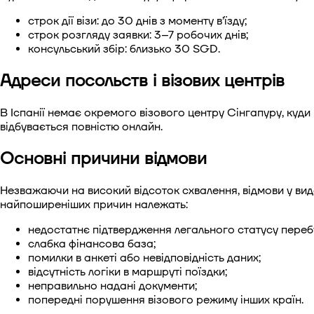
строк дії візи: до 30 днів з моменту в’їзду;
строк розгляду заявки: 3–7 робочих днів;
консульський збір: близько 30 SGD.
Адреси посольств і візових центрів
В Іспанії немає окремого візового центру Сінгапуру, куд
відбувається повністю онлайн.
Основні причини відмови
Незважаючи на високий відсоток схвалення, відмови у видач
найпоширеніших причин належать:
недостатнє підтвердження легального статусу перебув
слабка фінансова база;
помилки в анкеті або невідповідність даних;
відсутність логіки в маршруті поїздки;
неправильно надані документи;
попередні порушення візового режиму інших країн.