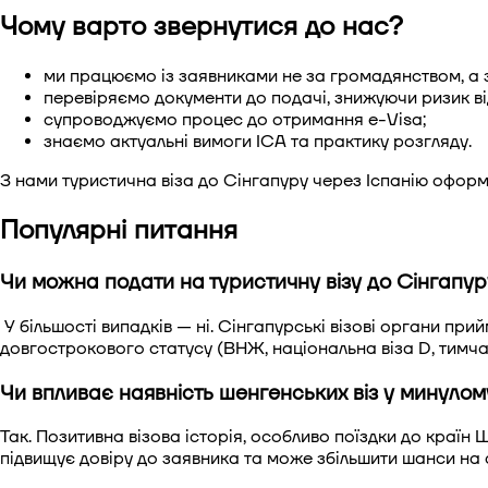
Чому варто звернутися до нас?
ми працюємо із заявниками не за громадянством, а 
перевіряємо документи до подачі, знижуючи ризик в
супроводжуємо процес до отримання e-Visa;
знаємо актуальні вимоги ICA та практику розгляду.
З нами туристична віза до Сінгапуру через Іспанію оформ
Популярні питання
Чи можна подати на туристичну візу до Сінгапур
У більшості випадків — ні. Сінгапурські візові органи прийм
довгострокового статусу (ВНЖ, національна віза D, тимча
Чи впливає наявність шенгенських віз у минулом
Так. Позитивна візова історія, особливо поїздки до країн 
підвищує довіру до заявника та може збільшити шанси на 