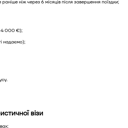
е раніше ніж через 6 місяців після завершення поїздки;
–4 000 €);
і надаємо);
усу.
истичної візи
вах: