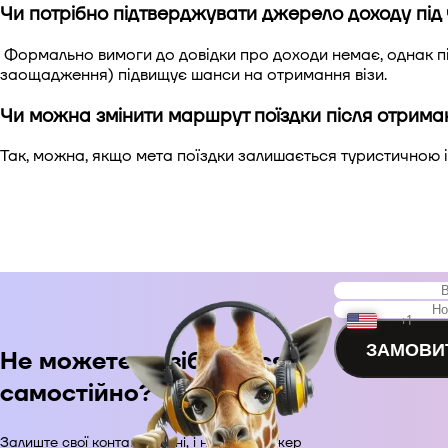
Чи потрібно підтверджувати джерело доходу під 
Формально вимоги до довідки про доходи немає, однак під
заощадження) підвищує шанси на отримання візи.
Чи можна змінити маршрут поїздки після отриман
Так, можна, якщо мета поїздки залишається туристичною 
+1
ЗАМОВИ
Не можете розібратися
+48
самостійно?
+380
Залиште свої контактні дані, і наш менеджер