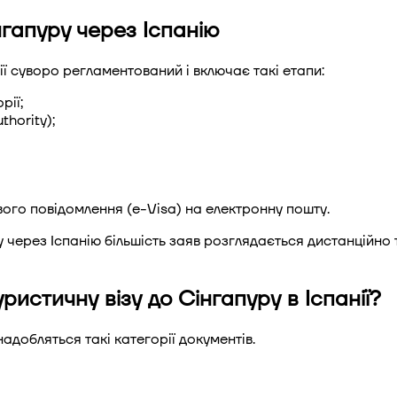
нгапуру через Іспанію
ї суворо регламентований і включає такі етапи:
рії;
hority);
ого повідомлення (e-Visa) на електронну пошту.
 через Іспанію більшість заяв розглядається дистанційно 
уристичну візу до Сінгапуру в Іспанії?
надобляться такі категорії документів.