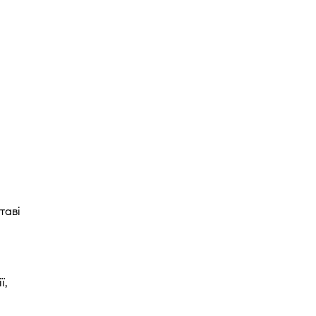
таві
ї,