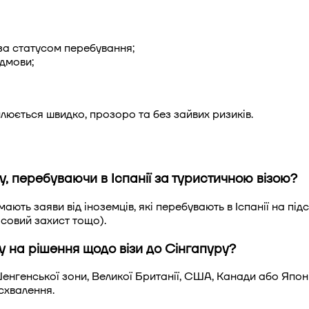
за статусом перебування;
ідмови;
люється швидко, прозоро та без зайвих ризиків.
у, перебуваючи в Іспанії за туристичною візою?
ають заяви від іноземців, які перебувають в Іспанії на підс
совий захист тощо).
у на рішення щодо візи до Сінгапуру?
Шенгенської зони, Великої Британії, США, Канади або Японі
схвалення.