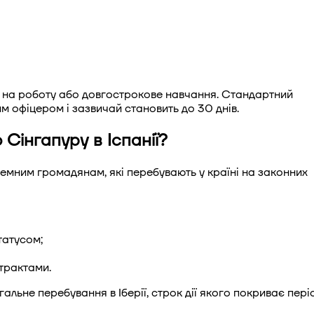
а на роботу або довгострокове навчання. Стандартний
 офіцером і зазвичай становить до 30 днів.
Сінгапуру в Іспанії?
земним громадянам, які перебувають у країні на законних
татусом;
трактами.
льне перебування в Іберії, строк дії якого покриває пері