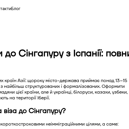
такти
Блог
до Сінгапуру з Іспанії: повн
их країн Азії: щороку місто-держава приймає понад 13–15
ми з найбільш структурованих і формалізованих. Оформити
дяни цієї країни, але й українці, білоруси, казахи, узбеки,
ть на території Іберії.
 віза до Сінгапуру?
з короткостроковими неімміграційними цілями, а саме: