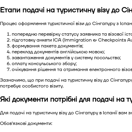
Етапи подачі на туристичну візу до Сі
Процес оформлення туристичної візи до Сінгапуру з Іспані
попередню перевірку статусу заявника та візової істо
підготовку анкети ICA (Immigration & Checkpoints Aut
формування пакета документів;
переклад документів англійською мовою;
завантаження документів у систему посольства;
оплату консульського збору;
очікування рішення та отримання електронного візов
Зазначимо, що при подачі на туристичну візу до Сінгапуру
потребує особистого візиту.
Які документи потрібні для подачі на т
Для подачі на туристичну візу до Сінгапуру в Іспанії вам з
Обов’язкові документи: