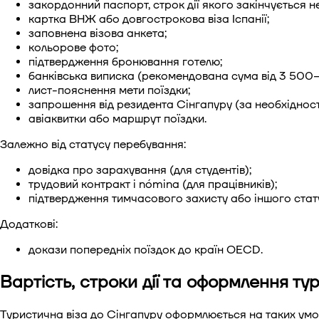
закордонний паспорт, строк дії якого закінчується н
картка ВНЖ або довгострокова віза Іспанії;
заповнена візова анкета;
кольорове фото;
підтвердження бронювання готелю;
банківська виписка (рекомендована сума від 3 500
лист-пояснення мети поїздки;
запрошення від резидента Сінгапуру (за необхідност
авіаквитки або маршрут поїздки.
Залежно від статусу перебування:
довідка про зарахування (для студентів);
трудовий контракт і nómina (для працівників);
підтвердження тимчасового захисту або іншого стат
Додаткові:
докази попередніх поїздок до країн OECD.
Вартість, строки дії та оформлення тур
Туристична віза до Сінгапуру оформлюється на таких умо