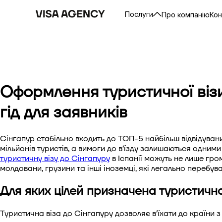
Послуги
Про компанію
Кон
Оформлення туристичної візи 
гід для заявників
Сінгапур стабільно входить до ТОП-5 найбільш відвідуван
мільйонів туристів, а вимоги до в’їзду залишаються одни
туристичну візу до Сінгапуру
в Іспанії можуть не лише грома
молдовани, грузини та інші іноземці, які легально перебуваю
Для яких цілей призначена туристична
Туристична віза до Сінгапуру дозволяє в’їхати до країни 