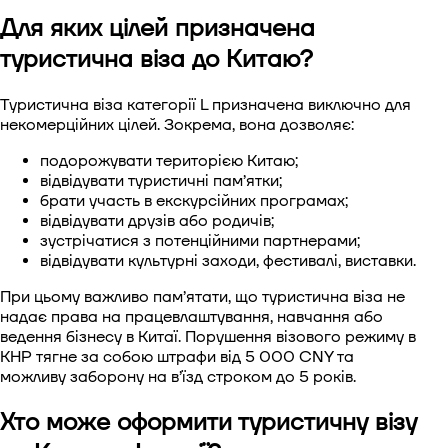
Для яких цілей призначена
Віза до Китаю
туристична віза до Китаю?
Віза до Південної Кореї.
Туристична віза категорії L призначена виключно для
некомерційних цілей. Зокрема, вона дозволяє:
Віза в Сінгапур
подорожувати територією Китаю;
Віза до Тайваню
відвідувати туристичні пам’ятки;
брати участь в екскурсійних програмах;
відвідувати друзів або родичів;
Віза до В'єтнаму
зустрічатися з потенційними партнерами;
відвідувати культурні заходи, фестивалі, виставки.
При цьому важливо пам’ятати, що туристична віза не
надає права на працевлаштування, навчання або
ведення бізнесу в Китаї. Порушення візового режиму в
КНР тягне за собою штрафи від 5 000 CNY та
можливу заборону на в’їзд строком до 5 років.
Хто може оформити туристичну візу