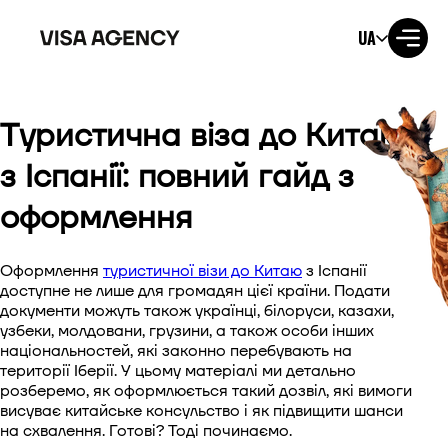
UA
Туристична віза до Китаю
Віза до США
з Іспанії: повний гайд з
Віза до Великобританії
оформлення
Віза до Ірландії
Оформлення
туристичної візи до Китаю
з Іспанії
Віза до Канади
доступне не лише для громадян цієї країни. Подати
документи можуть також українці, білоруси, казахи,
узбеки, молдовани, грузини, а також особи інших
Віза до Австралії
національностей, які законно перебувають на
території Іберії. У цьому матеріалі ми детально
Віза до Японії
розберемо, як оформлюється такий дозвіл, які вимоги
висуває китайське консульство і як підвищити шанси
на схвалення. Готові? Тоді починаємо.
Віза до Нової Зеландії