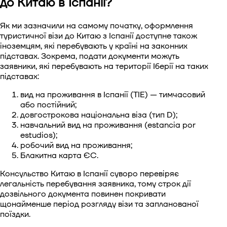
до Китаю в Іспанії?
Як ми зазначили на самому початку, оформлення
туристичної візи до Китаю з Іспанії доступне також
іноземцям, які перебувають у країні на законних
підставах. Зокрема, подати документи можуть
заявники, які перебувають на території Іберії на таких
підставах:
вид на проживання в Іспанії (TIE) — тимчасовий
або постійний;
довгострокова національна віза (тип D);
навчальний вид на проживання (estancia por
estudios);
робочий вид на проживання;
Блакитна карта ЄС.
Консульство Китаю в Іспанії суворо перевіряє
легальність перебування заявника, тому строк дії
дозвільного документа повинен покривати
щонайменше період розгляду візи та запланованої
поїздки.