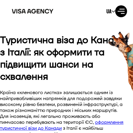
UA
Туристична віза до Канади
Віза до США
з Італії: як оформити та
Віза до Великобританії
підвищити шанси на
Віза до Ірландії
схвалення
Віза до Канади
Країна «кленового листка» залишається одним із
найпривабливіших напрямків для подорожей завдяки
Віза до Австралії
високому рівню безпеки, розвиненій інфраструктурі, а
також різноманіттю природних і міських маршрутів.
Віза до Японії
Для іноземців, які легально проживають або
тимчасово перебувають на території ЄС,
оформлення
туристичної візи до Канади
з Італії є найбільш
Віза до Нової Зеландії