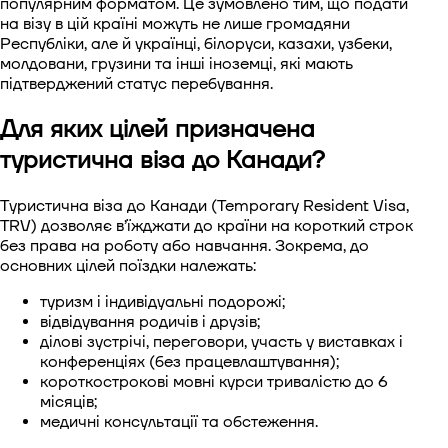
популярним форматом. Це зумовлено тим, що подати
на візу в цій країні можуть не лише громадяни
Віза до Китаю
Республіки, але й українці, білоруси, казахи, узбеки,
молдовани, грузини та інші іноземці, які мають
Віза до Південної Кореї.
підтверджений статус перебування.
Для яких цілей призначена
Віза в Сінгапур
туристична віза до Канади?
Віза до Тайваню
Туристична віза до Канади (Temporary Resident Visa,
Віза до В'єтнаму
TRV) дозволяє в’їжджати до країни на короткий строк
без права на роботу або навчання. Зокрема, до
основних цілей поїздки належать:
туризм і індивідуальні подорожі;
відвідування родичів і друзів;
ділові зустрічі, переговори, участь у виставках і
конференціях (без працевлаштування);
короткострокові мовні курси тривалістю до 6
місяців;
медичні консультації та обстеження.