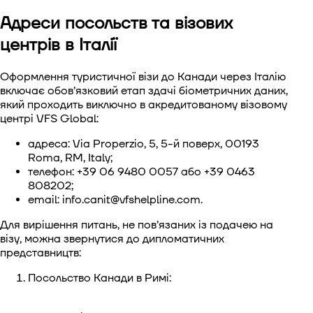
Адреси посольств та візових
центрів в Італії
Оформлення туристичної візи до Канади через Італію
включає обов’язковий етап здачі біометричних даних,
який проходить виключно в акредитованому візовому
центрі VFS Global:
адреса: Via Properzio, 5, 5-й поверх, 00193
Roma, RM, Italy;
телефон: +39 06 9480 0057 або +39 0463
808202;
email:
info.canit@vfshelpline.com
.
Для вирішення питань, не пов’язаних із подачею на
візу, можна звернутися до дипломатичних
представництв:
Посольство Канади в Римі: