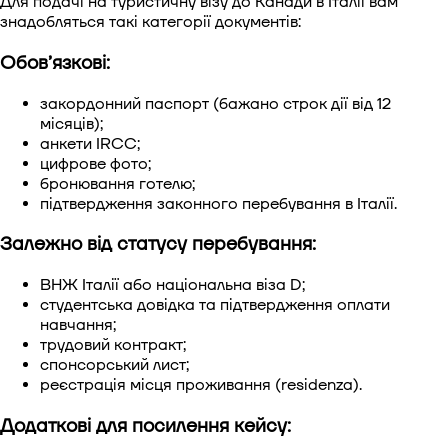
Для подачі на туристичну візу до Канади в Італії вам
знадобляться такі категорії документів:
Обов’язкові:
закордонний паспорт (бажано строк дії від 12
місяців);
анкети IRCC;
цифрове фото;
бронювання готелю;
підтвердження законного перебування в Італії.
Залежно від статусу перебування:
ВНЖ Італії або національна віза D;
студентська довідка та підтвердження оплати
навчання;
трудовий контракт;
спонсорський лист;
реєстрація місця проживання (residenza).
Додаткові для посилення кейсу: