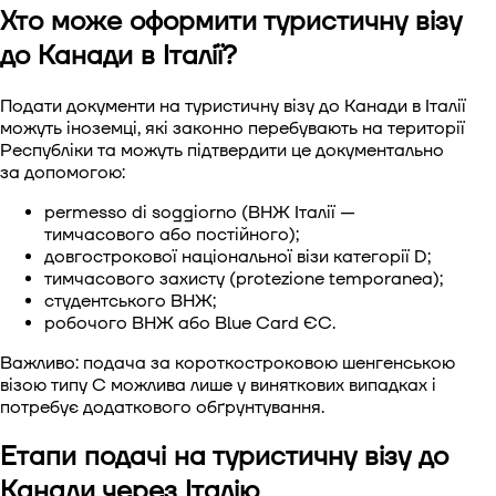
Хто може оформити туристичну візу
до Канади в Італії?
Подати документи на туристичну візу до Канади в Італії
можуть іноземці, які законно перебувають на території
Республіки та можуть підтвердити це документально
за допомогою:
permesso di soggiorno (ВНЖ Італії —
тимчасового або постійного);
довгострокової національної візи категорії D;
тимчасового захисту (protezione temporanea);
студентського ВНЖ;
робочого ВНЖ або Blue Card ЄС.
Важливо: подача за короткостроковою шенгенською
візою типу C можлива лише у виняткових випадках і
потребує додаткового обґрунтування.
Етапи подачі на туристичну візу до
Канади через Італію