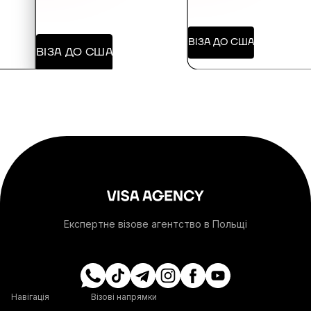
+376
ВІЗА ДО США
ВІЗА ДО США
+244
+1-264
+1-268
+54
+374
Експертне візове агентство в Польщі
+297
+61
Навігація
Візові напрямки