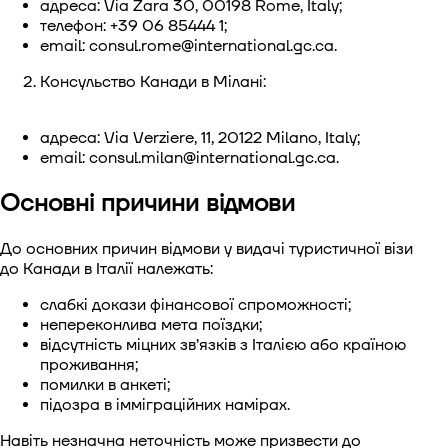
адреса: Via Zara 30, 00198 Rome, Italy;
телефон: +39 06 85444 1;
email:
consul.rome@international.gc.ca
.
Консульство Канади в Мілані:
адреса: Via Verziere, 11, 20122 Milano, Italy;
email:
consul.milan@international.gc.ca
.
Основні причини відмови
До основних причин відмови у видачі туристичної візи
до Канади в Італії належать:
слабкі докази фінансової спроможності;
непереконлива мета поїздки;
відсутність міцних зв’язків з Італією або країною
проживання;
помилки в анкеті;
підозра в імміграційних намірах.
Навіть незначна неточність може призвести до