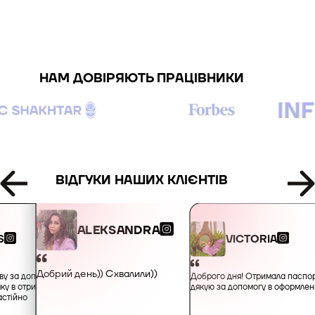
+995
+49
НАМ ДОВІРЯЮТЬ ПРАЦІВНИКИ
+34
+359
+93
ВІДГУКИ НАШИХ КЛІЄНТІВ
+355
ALEKSANDRA
VICTORIA
S
+213
Добрий день)) Схвалили))
Доброго дня! Отримала паспорт
ву за допомогу,
дякую за допомогу в оформлен
мку в отриманні
+1-684
астійно