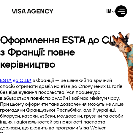
UA
Оформлення ESTA до США
Віза до США
з Франції: повне
Віза до Великобританії
керівництво
Віза до Ірландії
ESTA до США
з Франції — це швидкий та зручний
Віза до Канади
спосіб отримати дозвіл на в’їзд до Сполучених Штатів
без відвідування посольства. Уся процедура
відбувається повністю онлайн і займає мінімум часу.
Віза до Австралії
При цьому оформити таке дозволення можуть не лише
громадяни Французької Республіки, але й українці,
Віза до Японії
білоруси, казахи, узбеки, молдовани, грузини та особи
інших національностей за наявності паспорта
держави, що входить до програми Visa Waiver
Віза до Нової Зеландії