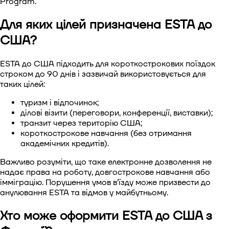
Program.
Віза до Китаю
Для яких цілей призначена ESTA до
США?
Віза до Південної Кореї.
ESTA до США підходить для короткострокових поїздок
Віза в Сінгапур
строком до 90 днів і зазвичай використовується для
таких цілей:
Віза до Тайваню
туризм і відпочинок;
ділові візити (переговори, конференції, виставки);
Віза до В'єтнаму
транзит через територію США;
короткострокове навчання (без отримання
академічних кредитів).
Важливо розуміти, що таке електронне дозволення не
надає права на роботу, довгострокове навчання або
імміграцію. Порушення умов в’їзду може призвести до
анулювання ESTA та відмов у майбутньому.
Хто може оформити ESTA до США з