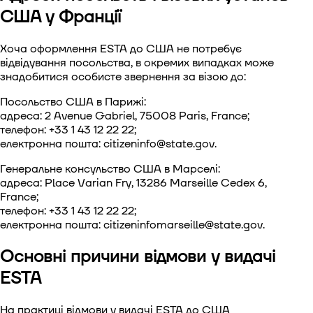
США у Франції
Хоча оформлення ESTA до США не потребує
відвідування посольства, в окремих випадках може
знадобитися особисте звернення за візою до:
Посольство США в Парижі:
адреса: 2 Avenue Gabriel, 75008 Paris, France;
телефон: +33 1 43 12 22 22;
електронна пошта:
citizeninfo@state.gov
.
Генеральне консульство США в Марселі:
адреса: Place Varian Fry, 13286 Marseille Cedex 6,
France;
телефон: +33 1 43 12 22 22;
електронна пошта:
citizeninfomarseille@state.gov
.
Основні причини відмови у видачі
ESTA
На практиці відмови у видачі ESTA до США