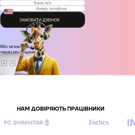
+1
ЗАМОВИТИ ДЗВІНОК
+48
Або зв'яжіться з нами
+380
через месенджер.
+420
+995
+49
НАМ ДОВІРЯЮТЬ ПРАЦІВНИКИ
+34
+359