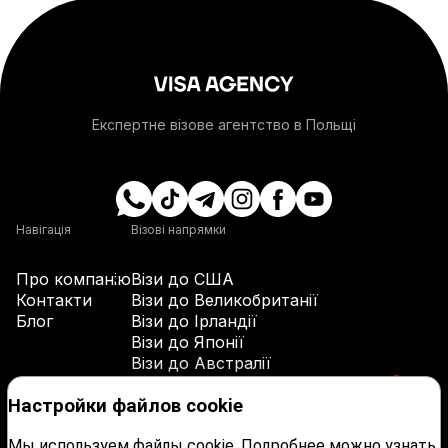
+1-268
+54
+374
Експертне візове агентство в Польщі
+297
+61
Навігація
Візові напрямки
Про компанію
Візи до США
+43
Контакти
Візи до Великобританії
Блог
Візи до Ірландії
Візи до Японії
+994
Візи до Австралії
Візи до Канади
+1-242
Контакти
Настройки файлов cookie
Мы используем файлы cookie. Подробнее можно узнать