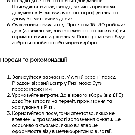
Поїздка до Латвії та подача документів.
Приїжджайте заздалегідь, візьміть оригінали
документів. Візит включає фотографування та
здачу біометричних даних.
Очікування результату. Протягом 15–30 робочих
днів (залежно від завантаженості та типу візи) ви
отримаєте лист з рішенням. Паспорт можна буде
забрати особисто або через кур’єра.
Поради та рекомендації
Записуйтеся завчасно. У літній сезон і перед
Різдвом візовий центр у Ризі може бути
перевантаженим.
Ураховуйте витрати. До візового збору (від £115)
додайте витрати на переліт, проживання та
харчування в Ризі.
Користуйтеся послугами агентства, якщо не
впевнені у правильності заповнення анкети. Це
особливо актуально, якщо ви вперше
оформлюєте візу в Великобританію в Латвії.