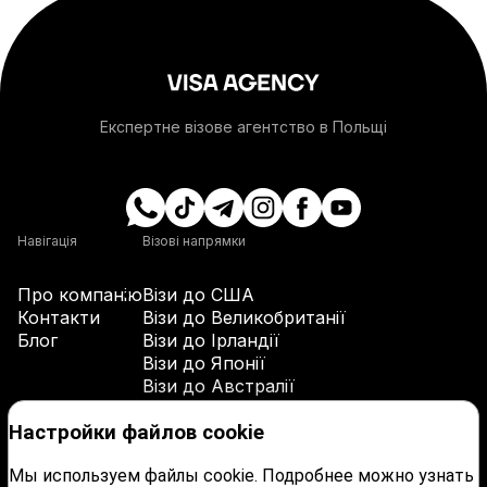
+54
+374
Експертне візове агентство в Польщі
+297
+61
Навігація
Візові напрямки
Про компанію
Візи до США
+43
Контакти
Візи до Великобританії
Блог
Візи до Ірландії
Візи до Японії
+994
Візи до Австралії
Візи до Канади
+1-242
Контакти
Настройки файлов cookie
Мы используем файлы cookie. Подробнее можно узнать
+48 537 873 955