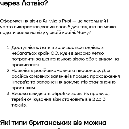
через Латвію?
Віза до Китаю
Оформлення візи в Англію в Ризі — це легальний і
Віза до Південної Кореї.
часто використовуваний спосіб для тих, хто не може
подати заяву на візу у своїй країні. Чому?
Віза в Сінгапур
Доступність. Латвія залишається однією з
Віза до Тайваню
небагатьох країн ЄС, куди відносно легко
потрапити за шенгенською візою або з видом на
Віза до В'єтнаму
проживання.
Наявність російськомовного персоналу. Для
російськомовних заявників процес проходження
інтерв’ю та заповнення документів стає значно
простішим.
Висока швидкість обробки заяв. Як правило,
термін очікування візи становить від 2 до 3
тижнів.
Які типи британських віз можна