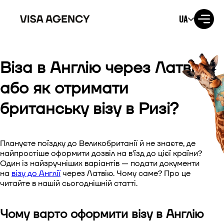
UA
Віза в Англію через Латвію
Віза до США
або як отримати
Віза до Великобританії
британську візу в Ризі?
Віза до Ірландії
Плануєте поїздку до Великобританії й не знаєте, де
Віза до Канади
найпростіше оформити дозвіл на в’їзд до цієї країни?
Один із найзручніших варіантів — подати документи
Віза до Австралії
на
візу до Англії
через Латвію. Чому саме? Про це
читайте в нашій сьогоднішній статті.
Віза до Японії
Чому варто оформити візу в Англію
Віза до Нової Зеландії