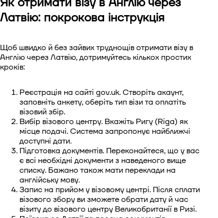
Як отримати візу в Англію через
Латвію: покрокова інструкція
Щоб швидко й без зайвих труднощів отримати візу в
Англію через Латвію, дотримуйтесь кількох простих
кроків:
Реєстрація на сайті gov.uk. Створіть акаунт,
заповніть анкету, оберіть тип візи та оплатіть
візовий збір.
Вибір візового центру. Вкажіть Ригу (Riga) як
місце подачі. Система запропонує найближчі
доступні дати.
Підготовка документів. Переконайтеся, що у вас
є всі необхідні документи з наведеного вище
списку. Бажано також мати переклади на
англійську мову.
Запис на прийом у візовому центрі. Після сплати
візового збору ви зможете обрати дату й час
візиту до візового центру Великобританії в Ризі.