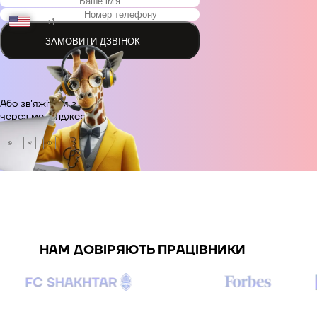
+1
ЗАМОВИТИ ДЗВІНОК
+48
Або зв'яжіться з нами
+380
через месенджер.
+420
+995
+49
НАМ ДОВІРЯЮТЬ ПРАЦІВНИКИ
+34
+359