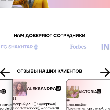
+995
+49
НАМ ДОВЕРЯЮТ СОТРУДНИКИ
+34
+359
+93
ОТЗЫВЫ НАШИХ КЛИЕНТОВ
+355
ALEKSANDRA
VICTORIA
S
+213
Добрый день)) Одобрили))
Здравствуйте!
he agency for their
Good afternoon)) Approved))
Получила паспорт с визой, сп
port in obtaining an