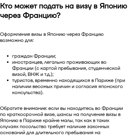
Кто может подать на визу в Японию
Виза в Китай
через Францию?
Виза в Южную Корею
Оформление визы в Японию через Францию
Виза в Сингапур
возможно для:
Виза в Тайвань
граждан Франции;
иностранцев, легально проживающих во
Виза во Вьетнам
Франции (с картой пребывания, студенческой
визой, ВНЖ и т.д.);
туристов, временно находящихся в Париже (при
наличии весомых причин и согласия японского
консульства).
Обратите внимание: если вы находитесь во Франции
по краткосрочной визе, шансы на получение визы в
Японию в Париже крайне малы, так как в таких
случаях посольство требует наличие законных
оснований для длительного пребывания на