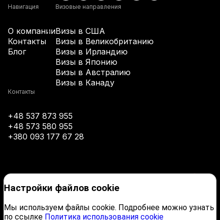
+61
Навигация
Визовые направления
О компании
Визы в США
+43
Контакты
Визы в Великобританию
Блог
Визы в Ирландию
Визы в Японию
+994
Визы в Австралию
Визы в Канаду
+1-242
Контакты
+48 537 873 955
+973
+48 573 580 955
+380 093 177 67 28
+880
+1-246
Настройки файлов cookie
+375
Мы используем файлы cookie. Подробнее можно узнать
по ссылке
Политика использования cookie