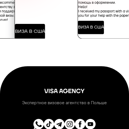
+1-684
помощь в оформлении.
y recommended!
ентству за
Hello!
и поддержку в
I received my passport with a vi
ой визы.
you for your help with the pape
+376
ндую!
ВИЗА В США
ВИЗА В США
+244
+1-264
+1-268
+54
+374
Экспертное визовое агентство в Польше
+297