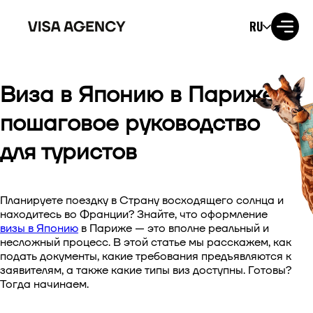
RU
Виза в Японию в Париже:
Виза в США
пошаговое руководство
Виза в Великобританию
для туристов
Виза в Ирландию
Планируете поездку в Страну восходящего солнца и
Виза в Канаду
находитесь во Франции? Знайте, что оформление
визы в Японию
в Париже — это вполне реальный и
Виза в Австралию
несложный процесс. В этой статье мы расскажем, как
подать документы, какие требования предъявляются к
Виза в Японию
заявителям, а также какие типы виз доступны. Готовы?
Тогда начинаем.
Виза в Новую Зеландию