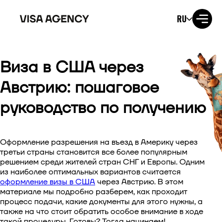
RU
Виза в США через
Виза в США
Австрию: пошаговое
Виза в Великобританию
руководство по получению
Виза в Ирландию
Оформление разрешения на въезд в Америку через
Виза в Канаду
третьи страны становится все более популярным
решением среди жителей стран СНГ и Европы. Одним
Виза в Австралию
из наиболее оптимальных вариантов считается
оформление визы в США
через Австрию. В этом
Виза в Японию
материале мы подробно разберем, как проходит
процесс подачи, какие документы для этого нужны, а
также на что стоит обратить особое внимание в ходе
Виза в Новую Зеландию
такой процедуры. Готовы? Тогда начинаем!