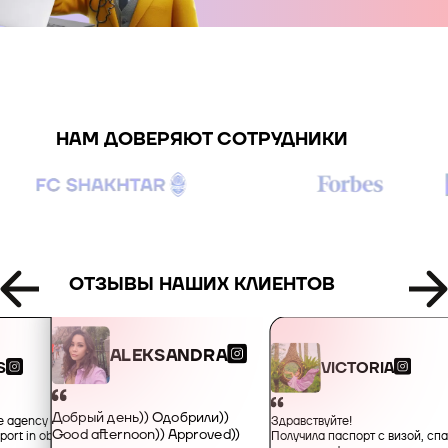
+995
+49
НАМ ДОВЕРЯЮТ СОТРУДНИКИ
+34
+359
+93
ОТЗЫВЫ НАШИХ КЛИЕНТОВ
+355
ALEKSANDRA
VICTORIA
S
+213
Добрый день)) Одобрили))
Здравствуйте!
he agency for their
Good afternoon)) Approved))
Получила паспорт с визой, сп
port in obtaining an
+1-684