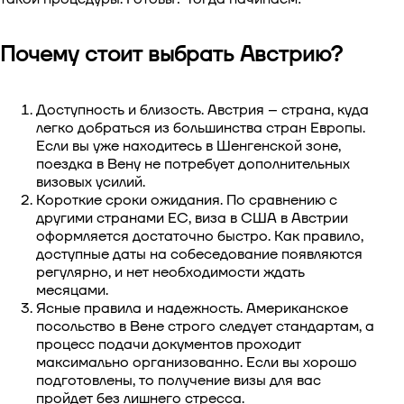
Виза в Китай
Почему стоит выбрать Австрию?
Виза в Южную Корею
Доступность и близость. Австрия – страна, куда
Виза в Сингапур
легко добраться из большинства стран Европы.
Если вы уже находитесь в Шенгенской зоне,
Виза в Тайвань
поездка в Вену не потребует дополнительных
визовых усилий.
Короткие сроки ожидания. По сравнению с
Виза во Вьетнам
другими странами ЕС, виза в США в Австрии
оформляется достаточно быстро. Как правило,
доступные даты на собеседование появляются
регулярно, и нет необходимости ждать
месяцами.
Ясные правила и надежность. Американское
посольство в Вене строго следует стандартам, а
процесс подачи документов проходит
максимально организованно. Если вы хорошо
подготовлены, то получение визы для вас
пройдет без лишнего стресса.