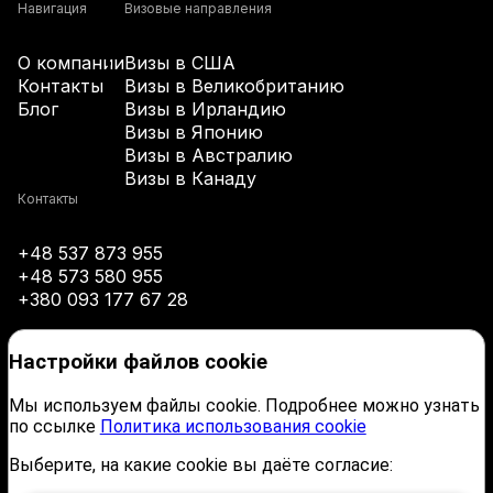
+61
Навигация
Визовые направления
О компании
Визы в США
+43
Контакты
Визы в Великобританию
Блог
Визы в Ирландию
Визы в Японию
+994
Визы в Австралию
Визы в Канаду
+1-242
Контакты
+48 537 873 955
+973
+48 573 580 955
+380 093 177 67 28
+880
Настройки файлов cookie
+1-246
Мы используем файлы cookie. Подробнее можно узнать
по ссылке
Политика использования cookie
+375
Выберите, на какие cookie вы даёте согласие: