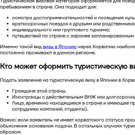
Туристическая визовая категория оформляется для поезд
пребыванием в стране. Она подходит для:
осмотра достопримечательностей и посещения куль
краткосрочных поездок к друзьям или родственник
индивидуального или группового туризма;
путешествий по стране с заранее запланированным
Именно такой вид
визы в Японию
через Хорватию наиболе
постоянно проживают в данном регионе.
Кто может оформить туристическую в
Подать заявление на
туристическую визу в Японии в Хорв
Граждане этой страны.
Иностранцы с действительным ВНЖ или долгосрочн
Лица, временно находящиеся в стране и имеющие п
сотрудники компаний, студенты).
Важно: если заявитель не имеет хорватского статуса пр
объяснения основания подачи. В остальных случаях
тури
образом.