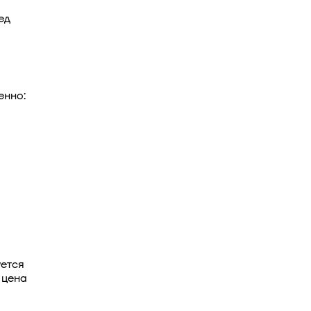
ед
енно:
уется
 цена