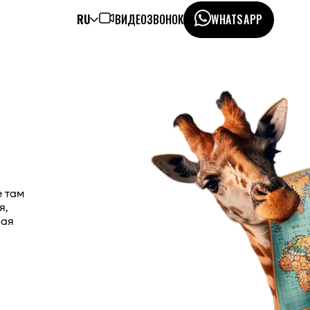
RU
ВИДЕОЗВОНОК
WHATSAPP
е там
я,
рая