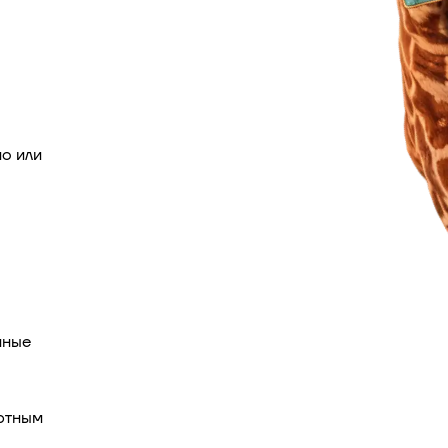
о или
нные
ртным