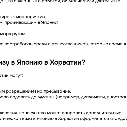
ок, не связанных с работой, обучением или длительным
турных мероприятий;
ам, проживающим в Японии;
 маршрутом.
е востребован среди путешественников, которые временн
изу в Японию в Хорватии?
атии
могут:
ым разрешением на пребывание.
раво подавать документы (например, дипломаты, иностра
оживания, консульство может запросить дополнительные
стическая виза в Японию в Хорватии
оформляется станда