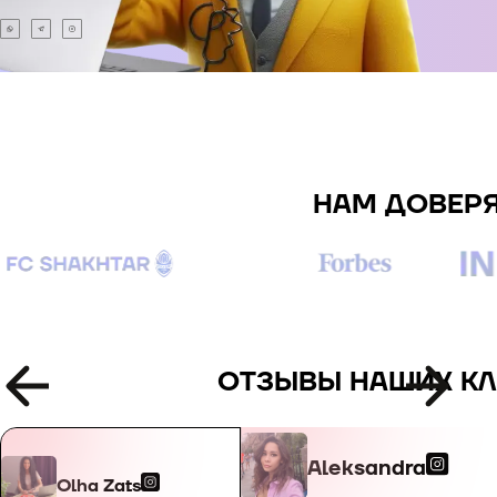
+49
+34
+359
НАМ ДОВЕР
+93
+355
+213
ОТЗЫВЫ НАШИХ К
+1-684
Aleksandra
Olha Zats
+376