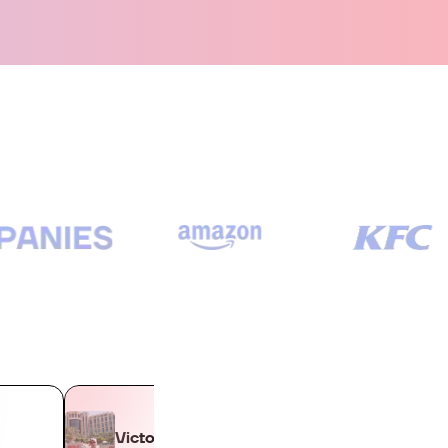
Victor
Larysa