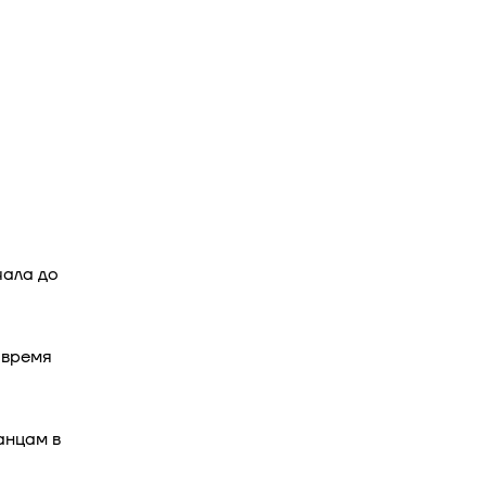
чала до
 время
анцам в