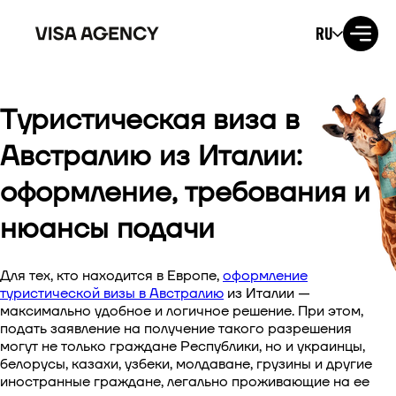
RU
Туристическая виза в
Виза в США
Австралию из Италии:
Виза в Великобританию
оформление, требования и
Виза в Ирландию
нюансы подачи
Виза в Канаду
Для тех, кто находится в Европе,
оформление
туристической визы в Австралию
из Италии
—
Виза в Австралию
максимально удобное и логичное решение. При этом,
подать заявление на получение такого разрешения
Виза в Японию
могут не только граждане Республики, но и украинцы,
белорусы, казахи, узбеки, молдаване, грузины и другие
иностранные граждане, легально проживающие на ее
Виза в Новую Зеландию