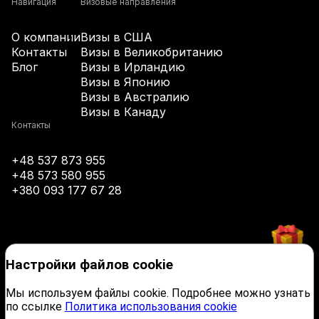
+61
Навигация
Визовые направления
О компании
Визы в США
+43
Контакты
Визы в Великобританию
Блог
Визы в Ирландию
Визы в Японию
+994
Визы в Австралию
Визы в Канаду
+1-242
Контакты
+48 537 873 955
+973
+48 573 580 955
+380 093 177 67 28
+880
+1-246
Настройки файлов cookie
+375
Мы используем файлы cookie. Подробнее можно узнать
по ссылке
Политика использования cookie