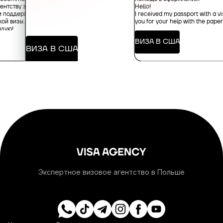
ентству за
Hello!
и поддержку в
I received my passport with a vi
ой визы.
you for your help with the pape
+376
ндую!
ВИЗА В США
ВИЗА В США
+244
+1-264
+1-268
+54
+374
Экспертное визовое агентство в Польше
+297