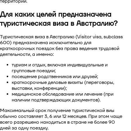
территории.
Виза в Китай
Для каких целей предназначена
туристическая виза в Австралию?
Виза в Южную Корею
Туристическая виза в Австралию
(Visitor visa, subclass
Виза в Сингапур
600) предназначена исключительно для
краткосрочных поездок без права ведения трудовой
Виза в Тайвань
деятельности, а именно:
туризм и отдых, включая индивидуальные и
Виза во Вьетнам
групповые поездки;
посещение родственников или друзей;
краткосрочные деловые визиты (переговоры,
выставки, конференции);
медицинское обследование или лечение (при
наличии подтверждающих документов).
Максимальный срок получение туристической виы
обычно составляет 3, 6 или 12 месяцев. При этом чаще
всего разрешено находиться в стране не более 90
дней за одну поездку.