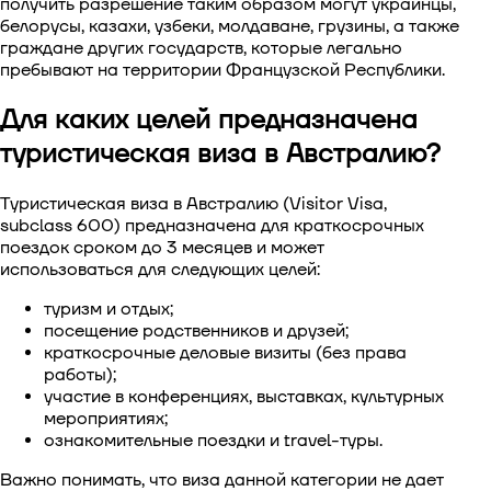
получить разрешение таким образом могут украинцы,
белорусы, казахи, узбеки, молдаване, грузины, а также
Виза в Китай
граждане других государств, которые легально
пребывают на территории Французской Республики.
Виза в Южную Корею
Для каких целей предназначена
Виза в Сингапур
туристическая виза в Австралию?
Виза в Тайвань
Туристическая виза в Австралию
(Visitor Visa,
subclass 600) предназначена для краткосрочных
Виза во Вьетнам
поездок сроком до 3 месяцев и может
использоваться для следующих целей:
туризм и отдых;
посещение родственников и друзей;
краткосрочные деловые визиты (без права
работы);
участие в конференциях, выставках, культурных
мероприятиях;
ознакомительные поездки и travel-туры.
Важно понимать, что виза данной категории не дает