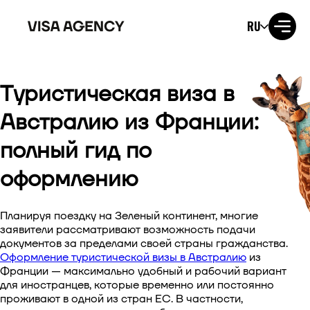
RU
Туристическая виза в
Виза в США
Австралию из Франции:
Виза в Великобританию
полный гид по
Виза в Ирландию
оформлению
Виза в Канаду
Планируя поездку на Зеленый континент, многие
заявители рассматривают возможность подачи
Виза в Австралию
документов за пределами своей страны гражданства.
Оформление туристической визы в Австралию
из
Виза в Японию
Франции
— максимально удобный и рабочий вариант
для иностранцев, которые временно или постоянно
проживают в одной из стран ЕС. В частности,
Виза в Новую Зеландию