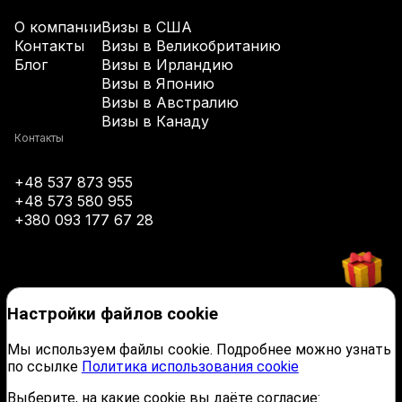
О компании
Визы в США
+43
Контакты
Визы в Великобританию
Блог
Визы в Ирландию
Визы в Японию
+994
Визы в Австралию
Визы в Канаду
+1-242
Контакты
+48 537 873 955
+973
+48 573 580 955
+380 093 177 67 28
+880
+1-246
Настройки файлов cookie
+375
Мы используем файлы cookie. Подробнее можно узнать
по ссылке
Политика использования cookie
+32
Выберите, на какие cookie вы даёте согласие: