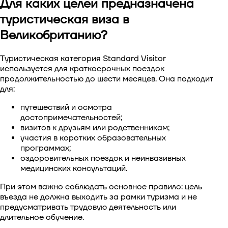
Для каких целей предназначена
Виза в Китай
туристическая виза в
Великобританию?
Виза в Южную Корею
Туристическая категория Standard Visitor
Виза в Сингапур
используется для краткосрочных поездок
продолжительностью до шести месяцев. Она подходит
для:
Виза в Тайвань
путешествий и осмотра
Виза во Вьетнам
достопримечательностей;
визитов к друзьям или родственникам;
участия в коротких образовательных
программах;
оздоровительных поездок и неинвазивных
медицинских консультаций.
При этом важно соблюдать основное правило: цель
въезда не должна выходить за рамки туризма и не
предусматривать трудовую деятельность или
длительное обучение.