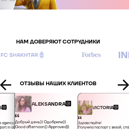
+995
+49
НАМ ДОВЕРЯЮТ СОТРУДНИКИ
+34
+359
+93
ОТЗЫВЫ НАШИХ КЛИЕНТОВ
+355
ALEKSANDRA
VICTORIA
S
+213
Добрый день)) Одобрили))
Здравствуйте!
he agency for their
Good afternoon)) Approved))
Получила паспорт с визой, сп
port in obtaining an