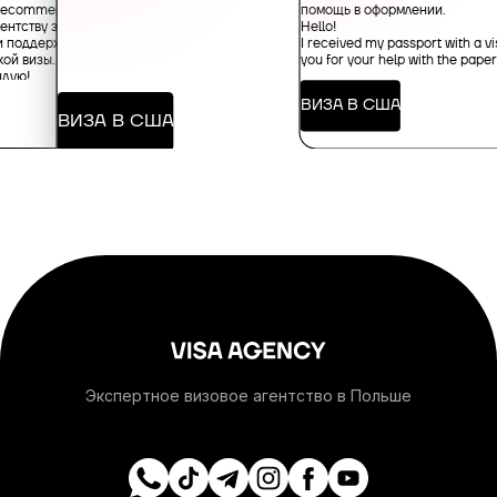
+1-684
помощь в оформлении.
y recommended!
ентству за
Hello!
и поддержку в
I received my passport with a vi
ой визы.
you for your help with the pape
+376
ндую!
ВИЗА В США
ВИЗА В США
+244
+1-264
+1-268
+54
+374
Экспертное визовое агентство в Польше
+297