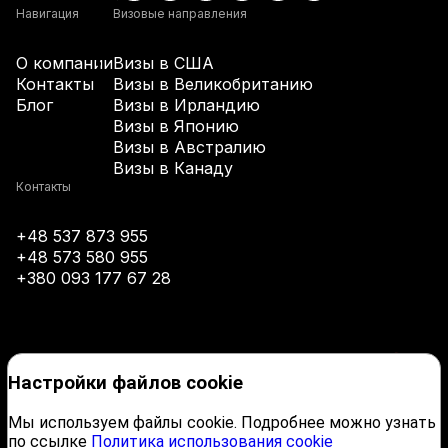
+61
Навигация
Визовые направления
О компании
Визы в США
+43
Контакты
Визы в Великобританию
Блог
Визы в Ирландию
Визы в Японию
+994
Визы в Австралию
Визы в Канаду
+1-242
Контакты
+48 537 873 955
+973
+48 573 580 955
+380 093 177 67 28
+880
+1-246
Настройки файлов cookie
+375
Мы используем файлы cookie. Подробнее можно узнать
по ссылке
Политика использования cookie