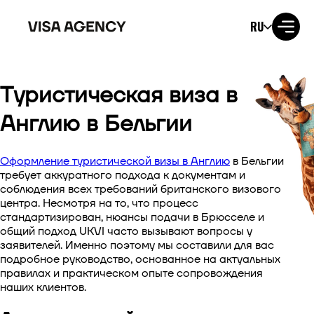
RU
Туристическая виза в
Виза в США
Англию в Бельгии
Виза в Великобританию
Оформление
туристической визы в Англию
в Бельгии
Виза в Ирландию
требует аккуратного подхода к документам и
соблюдения всех требований британского визового
Виза в Канаду
центра. Несмотря на то, что процесс
стандартизирован, нюансы подачи в Брюсселе и
общий подход UKVI часто вызывают вопросы у
Виза в Австралию
заявителей. Именно поэтому мы составили для вас
подробное руководство, основанное на актуальных
Виза в Японию
правилах и практическом опыте сопровождения
наших клиентов.
Виза в Новую Зеландию