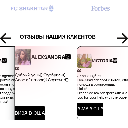
+34
+359
+93
ОТЗЫВЫ НАШИХ КЛИЕНТОВ
+355
ALEKSANDRA
VICTORIA
S
+213
Добрый день)) Одобрили))
Здравствуйте!
he agency for their
Good afternoon)) Approved))
Получила паспорт с визой, сп
port in obtaining an
+1-684
помощь в оформлении.
y recommended!
ентству за
Hello!
и поддержку в
I received my passport with a vi
ой визы.
you for your help with the pape
+376
ндую!
ВИЗА В США
ВИЗА В США
+244