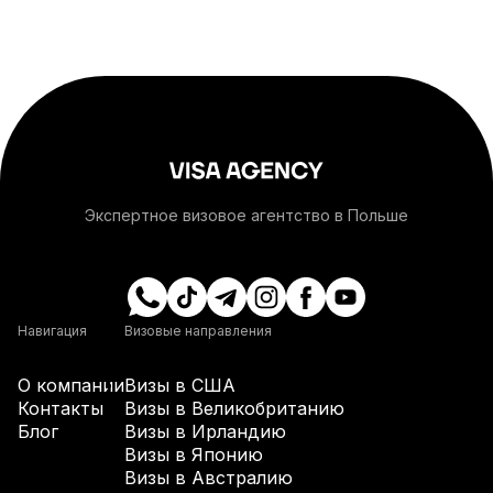
+1-264
+1-268
+54
+374
Экспертное визовое агентство в Польше
+297
+61
Навигация
Визовые направления
О компании
Визы в США
+43
Контакты
Визы в Великобританию
Блог
Визы в Ирландию
Визы в Японию
+994
Визы в Австралию