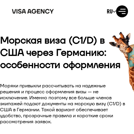
RU
Морская виза (C1/D) в
Виза в США
США через Германию:
Виза в Великобританию
особенности оформления
Виза в Ирландию
Моряки привыкли рассчитывать на надежные
Виза в Канаду
решения и процесс оформления визы — не
исключение. Именно поэтому все больше членов
Виза в Австралию
экипажей подают документы на морскую визу (C1/D) в
США в Германии. Такой вариант обеспечивает
Виза в Японию
удобство, прозрачные правила и короткие сроки
рассмотрения заявок.
Виза в Новую Зеландию