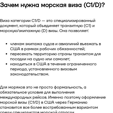
Зачем нужна морская виза (C1/D)?
Виза в Китай
Виза в Южную Корею
Виза категории C1/D — это специализированный
документ, который объединяет транзитную (C1) и
морскую/экипажную (D) визы. Она позволяет:
Виза в Сингапур
членам экипажа судов и авиалиний въезжать в
Виза в Тайвань
США в рамках рабочих обязанностей;
пересекать территорию страны транзитом для
Виза во Вьетнам
посадки на судно или самолет;
находиться в США в течение ограниченного
периода, установленного визовым
законодательством.
Для моряков это не просто формальность, а
обязательное условие для выполнения
международных рейсов. Именно поэтому оформление
морской визы (C1/D) в США через Германию
становится все более востребованным вариантом
среди специалистов морской отрасли.