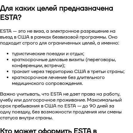
Для каких целей предназначена
Виза в Китай
ESTA?
Виза в Южную Корею
ESTA — это не виза, а электронное разрешение на
въезд в США в рамках безвизовой программы. Оно
Виза в Сингапур
подходит строго для ограниченных целей, а именно:
Виза в Тайвань
туристические поездки и отдых;
краткосрочные деловые визиты (переговоры,
конференции, встречи);
Виза во Вьетнам
транзит через территорию США в третьи страны;
краткосрочное лечение без длительного
медицинского сопровождения.
Важно учитывать, что ESTA не дает права на работу,
учебу или долгосрочное проживание. Максимальный
срок
пребывания в США по ESTA
— до 90 дней за
одну поездку, без возможности продления или смены
статуса внутри страны.
Кто может оформить ESTA в