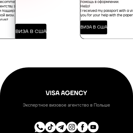
+1-684
помощь в оформлении.
y recommended!
ентству за
Hello!
и поддержку в
I received my passport with a vi
ой визы.
you for your help with the pape
+376
ндую!
ВИЗА В США
ВИЗА В США
+244
+1-264
+1-268
+54
+374
Экспертное визовое агентство в Польше
+297