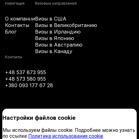
+61
Навигация
Визовые направления
О компании
Визы в США
+43
Контакты
Визы в Великобританию
Блог
Визы в Ирландию
Визы в Японию
+994
Визы в Австралию
Визы в Канаду
+1-242
Контакты
+48 537 873 955
+973
+48 573 580 955
+380 093 177 67 28
+880
+1-246
Настройки файлов cookie
+375
Мы используем файлы cookie. Подробнее можно узнать
по ссылке
Политика использования cookie