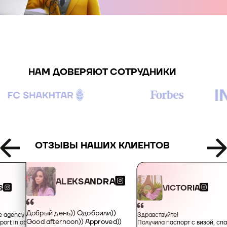
+995
+49
НАМ ДОВЕРЯЮТ СОТРУДНИКИ
+34
+359
+93
ОТЗЫВЫ НАШИХ КЛИЕНТОВ
+355
ALEKSANDRA
VICTORIA
S
+213
Добрый день)) Одобрили))
Здравствуйте!
he agency for their
Good afternoon)) Approved))
Получила паспорт с визой, сп
port in obtaining an