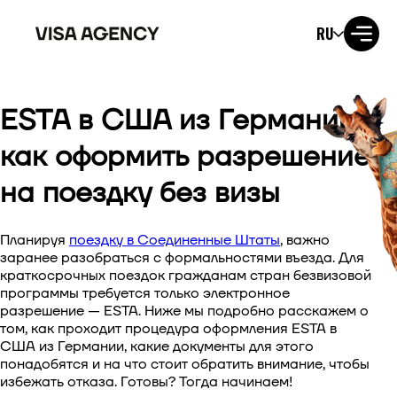
RU
ESTA в США из Германии:
Виза в США
как оформить разрешение
Виза в Великобританию
на поездку без визы
Виза в Ирландию
Планируя
поездку в Соединенные Штаты
, важно
Виза в Канаду
заранее разобраться с формальностями въезда. Для
краткосрочных поездок гражданам стран безвизовой
программы требуется только электронное
Виза в Австралию
разрешение — ESTA. Ниже мы подробно расскажем о
том, как проходит процедура оформления
ESTA в
Виза в Японию
США из Германии
, какие документы для этого
понадобятся и на что стоит обратить внимание, чтобы
избежать отказа. Готовы? Тогда начинаем!
Виза в Новую Зеландию